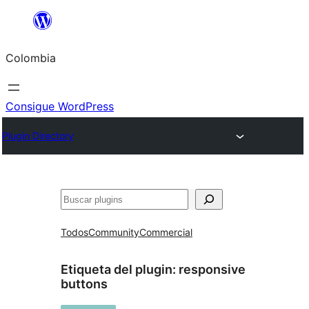
Saltar
al
Colombia
contenido
Consigue WordPress
Plugin Directory
Buscar
Todos
Community
Commercial
Etiqueta del plugin:
responsive
buttons