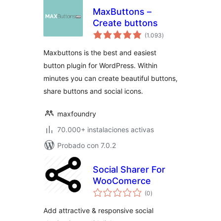
MaxButtons –
Create buttons
total
(1.093
)
de
valoraciones
Maxbuttons is the best and easiest
button plugin for WordPress. Within
minutes you can create beautiful buttons,
share buttons and social icons.
maxfoundry
70.000+ instalaciones activas
Probado con 7.0.2
Social Sharer For
WooComerce
total
(0
)
de
valoraciones
Add attractive & responsive social