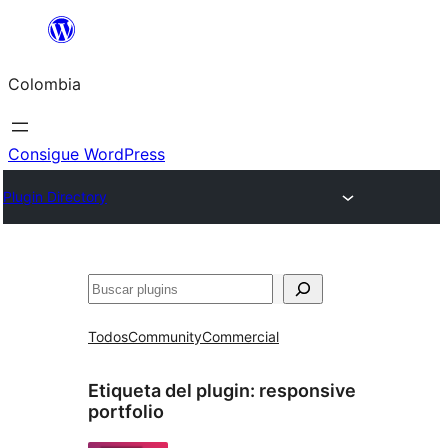
Saltar
al
Colombia
contenido
Consigue WordPress
Plugin Directory
Buscar
Todos
Community
Commercial
Etiqueta del plugin:
responsive
portfolio