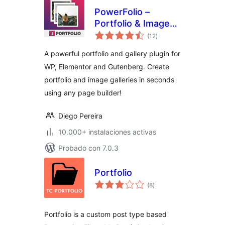
PowerFolio –
Portfolio & Image
total
Gallery for
(12
)
de
valoraciones
Elementor
A powerful portfolio and gallery plugin for
WP, Elementor and Gutenberg. Create
portfolio and image galleries in seconds
using any page builder!
Diego Pereira
10.000+ instalaciones activas
Probado con 7.0.3
Portfolio
total
(8
)
de
valoraciones
Portfolio is a custom post type based