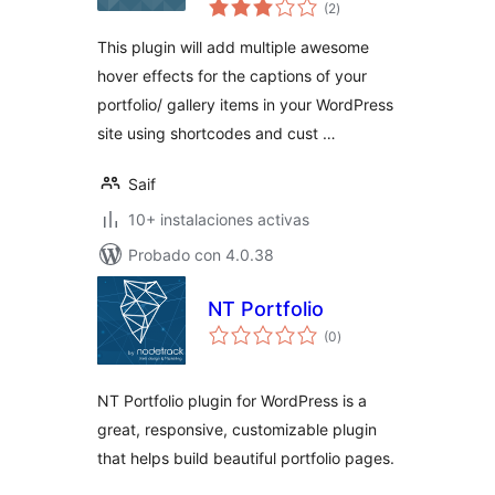
total
(2
)
de
valoraciones
This plugin will add multiple awesome
hover effects for the captions of your
portfolio/ gallery items in your WordPress
site using shortcodes and cust …
Saif
10+ instalaciones activas
Probado con 4.0.38
NT Portfolio
total
(0
)
de
valoraciones
NT Portfolio plugin for WordPress is a
great, responsive, customizable plugin
that helps build beautiful portfolio pages.