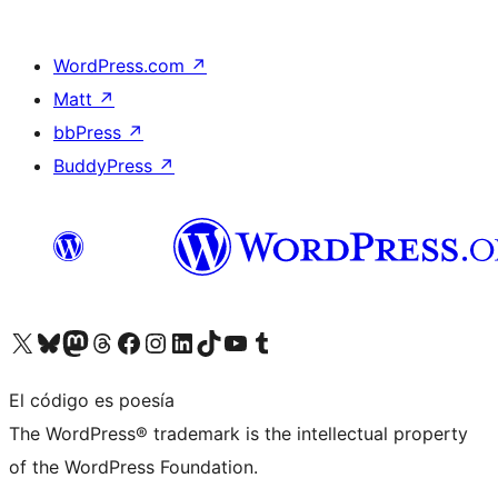
WordPress.com
↗
Matt
↗
bbPress
↗
BuddyPress
↗
Visita nuestra cuenta de X (anteriormente Twitter)
Visita nuestra cuenta de Bluesky
Visita nuestra cuenta de Mastodon
Visita nuestra cuenta de Threads
Visita nuestra página de Facebook
Visita nuestra cuenta de Instagram
Visita nuestra cuenta de LinkedIn
Visita nuestra cuenta de TikTok
Visita nuestro canal de YouTube
Visita nuestra cuenta de Tumblr
El código es poesía
The WordPress® trademark is the intellectual property
of the WordPress Foundation.