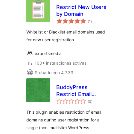
Restrict New Users
by Domain
total
(1
)
de
valoraciones
Whitelist or Blacklist email domains used
for new user registration.
exportsmedia
100+ instalaciones activas
Probado con 4.7.33
BuddyPress
Restrict Email
total
Domains
(0
)
de
valoraciones
This plugin enables restriction of email
domains during user registration for a
single (non-multisite) WordPress