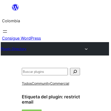
Saltar
al
Colombia
contenido
Consigue WordPress
Plugin Directory
Buscar
Todos
Community
Commercial
Etiqueta del plugin:
restrict
email