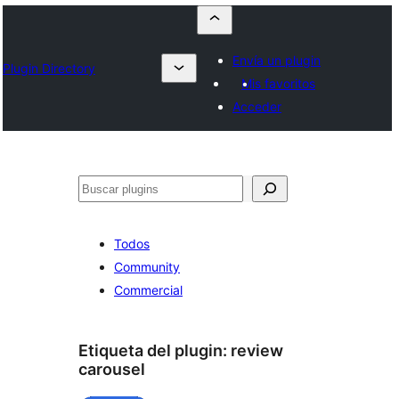
Envía un plugin
Plugin Directory
Mis favoritos
Acceder
Buscar
Todos
Community
Commercial
Etiqueta del plugin:
review
carousel