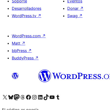
Soporte
Eventos
Desarrolladores
Donar
↗
WordPress.tv
↗
Swag
↗
WordPress.com
↗
Matt
↗
bbPress
↗
BuddyPress
↗
Visita nuestra cuenta de X (anteriormente Twitter)
Visita nuestra cuenta de Bluesky
Visita nuestra cuenta de Mastodon
Visita nuestra cuenta de Threads
Visita nuestra página de Facebook
Visita nuestra cuenta de Instagram
Visita nuestra cuenta de LinkedIn
Visita nuestra cuenta de TikTok
Visita nuestro canal de YouTube
Visita nuestra cuenta de Tumblr
El código es poesía