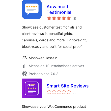
Advanced
Testimonial
total
(1
)
de
valoraciones
Showcase customer testimonials and
client reviews in beautiful grids,
carousels, cards and more. Lightweight,
block-ready and built for social proof.
Monowar Hossain
Menos de 10 instalaciones activas
Probado con 7.0.3
Smart Site Reviews
total
(0
)
de
valoraciones
Showcase your WooCommerce product