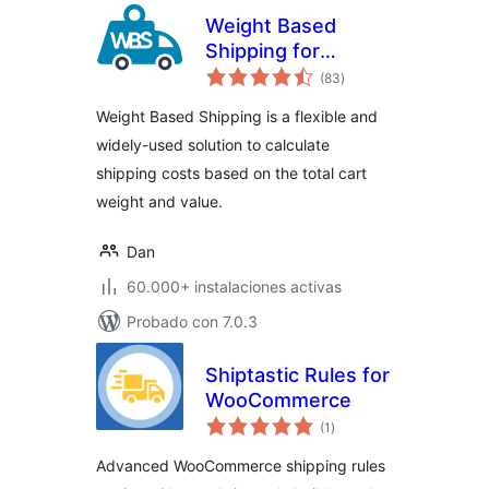
Weight Based
Shipping for
total
WooCommerce
(83
)
de
valoraciones
Weight Based Shipping is a flexible and
widely-used solution to calculate
shipping costs based on the total cart
weight and value.
Dan
60.000+ instalaciones activas
Probado con 7.0.3
Shiptastic Rules for
WooCommerce
total
(1
)
de
valoraciones
Advanced WooCommerce shipping rules