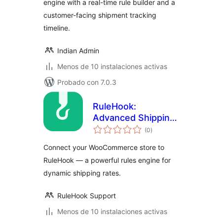
engine with a real-time rule builder and a
customer-facing shipment tracking
timeline.
Indian Admin
Menos de 10 instalaciones activas
Probado con 7.0.3
RuleHook:
Advanced Shipping
total
Rules for
(0
)
de
valoraciones
WooCommerce
Connect your WooCommerce store to
RuleHook — a powerful rules engine for
dynamic shipping rates.
RuleHook Support
Menos de 10 instalaciones activas