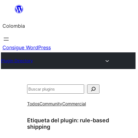
Saltar
al
Colombia
contenido
Consigue WordPress
Plugin Directory
Buscar
Todos
Community
Commercial
Etiqueta del plugin:
rule-based
shipping