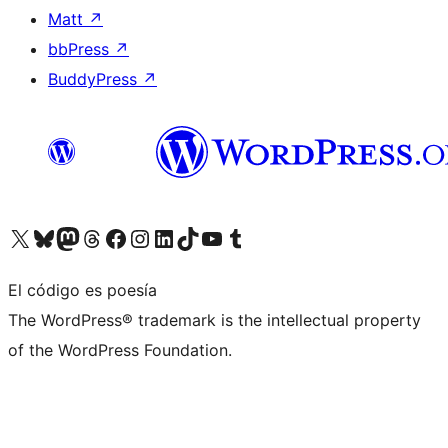
Matt
↗
bbPress
↗
BuddyPress
↗
Visita nuestra cuenta de X (anteriormente Twitter)
Visita nuestra cuenta de Bluesky
Visita nuestra cuenta de Mastodon
Visita nuestra cuenta de Threads
Visita nuestra página de Facebook
Visita nuestra cuenta de Instagram
Visita nuestra cuenta de LinkedIn
Visita nuestra cuenta de TikTok
Visita nuestro canal de YouTube
Visita nuestra cuenta de Tumblr
El código es poesía
The WordPress® trademark is the intellectual property
of the WordPress Foundation.