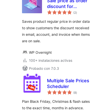
Sale price as order
discount for
total
WooCommerce
(2
)
de
valoraciones
Saves product regular price in order data
to show customers the discount received
in email, account, and invoice when items
are on sale.
WP Overnight
100+ instalaciones activas
Probado con 7.0.3
Multiple Sale Prices
Scheduler
total
(8
)
de
valoraciones
Plan Black Friday, Christmas & flash sales
to the exact time, months in advance.