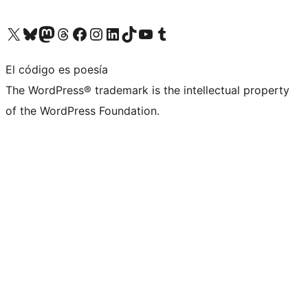
Visita nuestra cuenta de X (anteriormente Twitter)
Visita nuestra cuenta de Bluesky
Visita nuestra cuenta de Mastodon
Visita nuestra cuenta de Threads
Visita nuestra página de Facebook
Visita nuestra cuenta de Instagram
Visita nuestra cuenta de LinkedIn
Visita nuestra cuenta de TikTok
Visita nuestro canal de YouTube
Visita nuestra cuenta de Tumblr
El código es poesía
The WordPress® trademark is the intellectual property
of the WordPress Foundation.