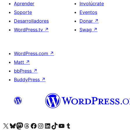
Aprender
Involúcrate
Soporte
Eventos
Desarrolladores
Donar
↗
WordPress.tv
↗
Swag
↗
WordPress.com
↗
Matt
↗
bbPress
↗
BuddyPress
↗
Visita nuestra cuenta de X (anteriormente Twitter)
Visita nuestra cuenta de Bluesky
Visita nuestra cuenta de Mastodon
Visita nuestra cuenta de Threads
Visita nuestra página de Facebook
Visita nuestra cuenta de Instagram
Visita nuestra cuenta de LinkedIn
Visita nuestra cuenta de TikTok
Visita nuestro canal de YouTube
Visita nuestra cuenta de Tumblr