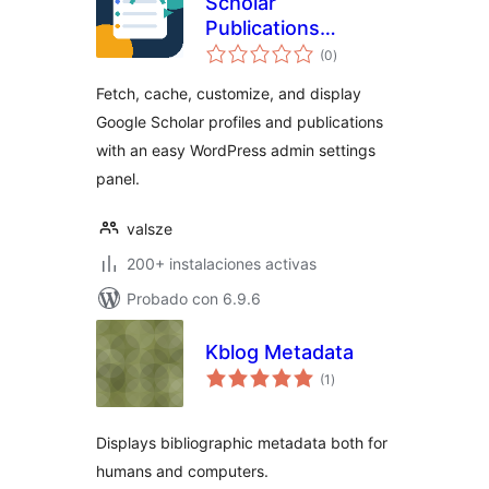
Scholar
Publications
total
Fetcher
(0
)
de
valoraciones
Fetch, cache, customize, and display
Google Scholar profiles and publications
with an easy WordPress admin settings
panel.
valsze
200+ instalaciones activas
Probado con 6.9.6
Kblog Metadata
total
(1
)
de
valoraciones
Displays bibliographic metadata both for
humans and computers.