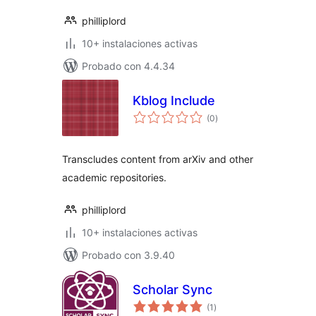
philliplord
10+ instalaciones activas
Probado con 4.4.34
Kblog Include
total
(0
)
de
valoraciones
Transcludes content from arXiv and other
academic repositories.
philliplord
10+ instalaciones activas
Probado con 3.9.40
Scholar Sync
total
(1
)
de