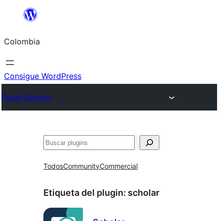
Saltar
al
Colombia
contenido
Consigue WordPress
Plugin Directory
Buscar
Todos
Community
Commercial
Etiqueta del plugin:
scholar