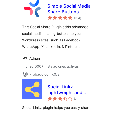
Simple Social Media
Share Buttons –
total
Social Sharing for
(194
)
de
valoraciones
Everyone
This Social Share Plugin adds advanced
social media sharing buttons to your
WordPress sites, such as Facebook,
WhatsApp, X, LinkedIn, & Pinterest.
Adnan
20.000+ instalaciones activas
Probado con 7.0.3
Social Linkz –
Lightweight and
total
fast social media
(2
)
de
valoraciones
sharing plugin
Social Linkz plugin helps you easily share