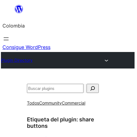
Saltar
al
Colombia
contenido
Consigue WordPress
Plugin Directory
Buscar
Todos
Community
Commercial
Etiqueta del plugin:
share
buttons