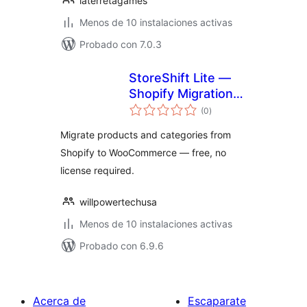
laterretagames
Menos de 10 instalaciones activas
Probado con 7.0.3
StoreShift Lite —
Shopify Migration
total
for WooCommerce
(0
)
de
valoraciones
Migrate products and categories from
Shopify to WooCommerce — free, no
license required.
willpowertechusa
Menos de 10 instalaciones activas
Probado con 6.9.6
Acerca de
Escaparate