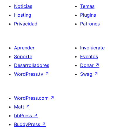
Noticias
Temas
Hosting
Plugins
Privacidad
Patrones
Aprender
Involúcrate
Soporte
Eventos
Desarrolladores
Donar
↗
WordPress.tv
↗
Swag
↗
WordPress.com
↗
Matt
↗
bbPress
↗
BuddyPress
↗