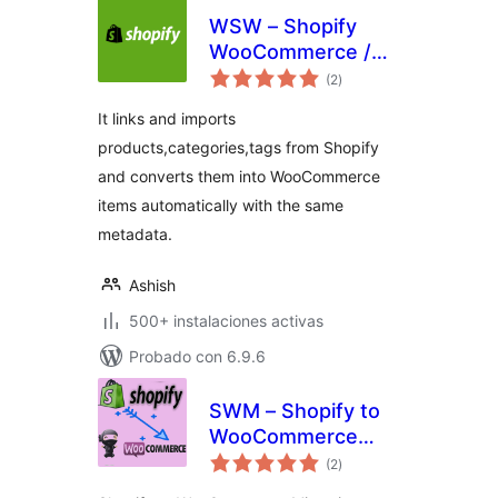
WSW – Shopify
WooCommerce /
total
WordPress
(2
)
de
valoraciones
Integration and
It links and imports
Migration
products,categories,tags from Shopify
and converts them into WooCommerce
items automatically with the same
metadata.
Ashish
500+ instalaciones activas
Probado con 6.9.6
SWM – Shopify to
WooCommerce
total
Migration
(2
)
de
valoraciones