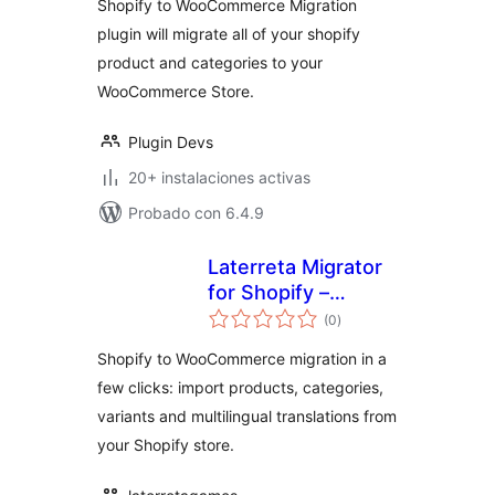
Shopify to WooCommerce Migration
plugin will migrate all of your shopify
product and categories to your
WooCommerce Store.
Plugin Devs
20+ instalaciones activas
Probado con 6.4.9
Laterreta Migrator
for Shopify –
total
Migrate Shopify to
(0
)
de
valoraciones
WooCommerce
Shopify to WooCommerce migration in a
few clicks: import products, categories,
variants and multilingual translations from
your Shopify store.