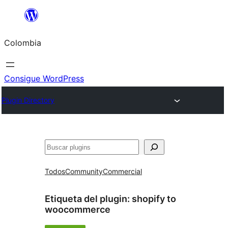
Saltar
al
Colombia
contenido
Consigue WordPress
Plugin Directory
Buscar
Todos
Community
Commercial
Etiqueta del plugin:
shopify to
woocommerce