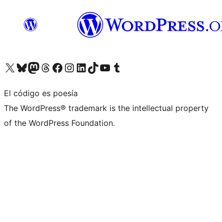
Visita nuestra cuenta de X (anteriormente Twitter)
Visita nuestra cuenta de Bluesky
Visita nuestra cuenta de Mastodon
Visita nuestra cuenta de Threads
Visita nuestra página de Facebook
Visita nuestra cuenta de Instagram
Visita nuestra cuenta de LinkedIn
Visita nuestra cuenta de TikTok
Visita nuestro canal de YouTube
Visita nuestra cuenta de Tumblr
El código es poesía
The WordPress® trademark is the intellectual property
of the WordPress Foundation.