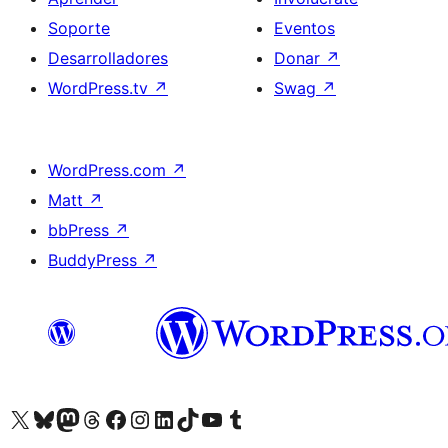
Soporte
Eventos
Desarrolladores
Donar
↗
WordPress.tv
↗
Swag
↗
WordPress.com
↗
Matt
↗
bbPress
↗
BuddyPress
↗
Visita nuestra cuenta de X (anteriormente Twitter)
Visita nuestra cuenta de Bluesky
Visita nuestra cuenta de Mastodon
Visita nuestra cuenta de Threads
Visita nuestra página de Facebook
Visita nuestra cuenta de Instagram
Visita nuestra cuenta de LinkedIn
Visita nuestra cuenta de TikTok
Visita nuestro canal de YouTube
Visita nuestra cuenta de Tumblr