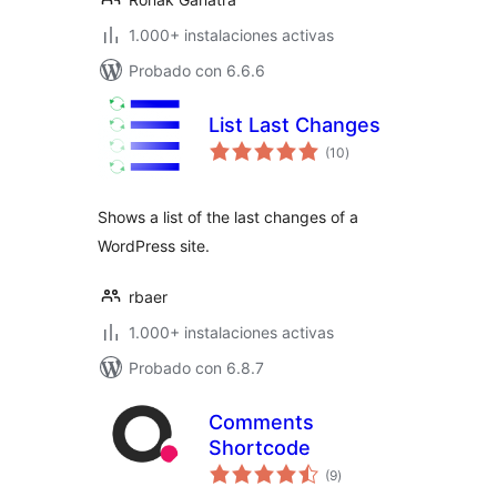
1.000+ instalaciones activas
Probado con 6.6.6
List Last Changes
total
(10
)
de
valoraciones
Shows a list of the last changes of a
WordPress site.
rbaer
1.000+ instalaciones activas
Probado con 6.8.7
Comments
Shortcode
total
(9
)
de
valoraciones