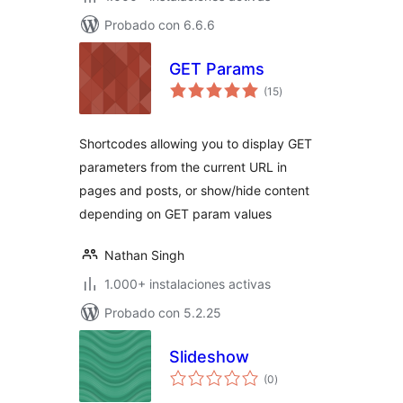
Probado con 6.6.6
GET Params
total
(15
)
de
valoraciones
Shortcodes allowing you to display GET
parameters from the current URL in
pages and posts, or show/hide content
depending on GET param values
Nathan Singh
1.000+ instalaciones activas
Probado con 5.2.25
Slideshow
total
(0
)
de
valoraciones