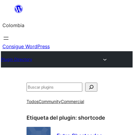
Saltar
al
Colombia
contenido
Consigue WordPress
Plugin Directory
Buscar
Todos
Community
Commercial
Etiqueta del plugin:
shortcode