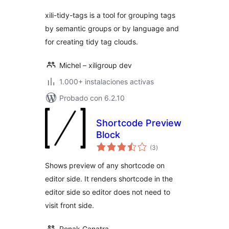
xili-tidy-tags is a tool for grouping tags
by semantic groups or by language and
for creating tidy tag clouds.
Michel – xiligroup dev
1.000+ instalaciones activas
Probado con 6.2.10
Shortcode Preview
Block
total
(3
)
de
valoraciones
Shows preview of any shortcode on
editor side. It renders shortcode in the
editor side so editor does not need to
visit front side.
Ronak Ganatra