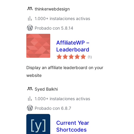
thinkerwebdesign
1.000+ instalaciones activas
Probado con 5.8.14
AffiliateWP –
Leaderboard
total
(1
)
de
valoraciones
Display an affiliate leaderboard on your
website
Syed Balkhi
1.000+ instalaciones activas
Probado con 6.8.7
Current Year
Shortcodes