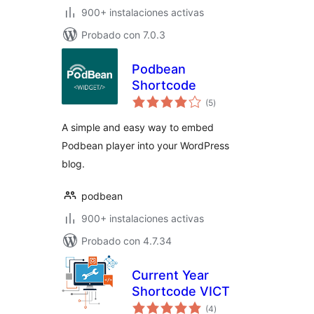
900+ instalaciones activas
Probado con 7.0.3
Podbean
Shortcode
total
(5
)
de
valoraciones
A simple and easy way to embed
Podbean player into your WordPress
blog.
podbean
900+ instalaciones activas
Probado con 4.7.34
Current Year
Shortcode VICT
total
(4
)
de