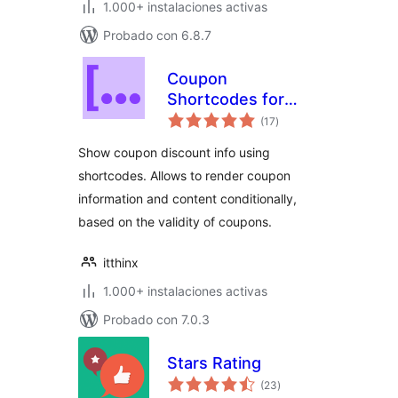
1.000+ instalaciones activas
Probado con 6.8.7
Coupon
Shortcodes for
total
WooCommerce
(17
)
de
valoraciones
Show coupon discount info using
shortcodes. Allows to render coupon
information and content conditionally,
based on the validity of coupons.
itthinx
1.000+ instalaciones activas
Probado con 7.0.3
Stars Rating
total
(23
)
de