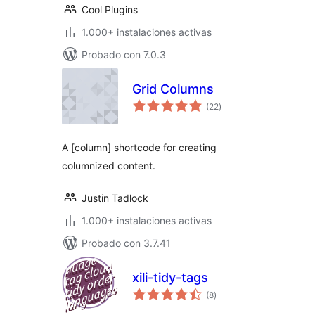
Cool Plugins
1.000+ instalaciones activas
Probado con 7.0.3
Grid Columns
total
(22
)
de
valoraciones
A [column] shortcode for creating
columnized content.
Justin Tadlock
1.000+ instalaciones activas
Probado con 3.7.41
xili-tidy-tags
total
(8
)
de
valoraciones