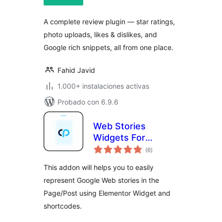
valoraciones
A complete review plugin — star ratings,
photo uploads, likes & dislikes, and
Google rich snippets, all from one place.
Fahid Javid
1.000+ instalaciones activas
Probado con 6.9.6
Web Stories
Widgets For
total
Elementor
(6
)
de
valoraciones
This addon will helps you to easily
represent Google Web stories in the
Page/Post using Elementor Widget and
shortcodes.