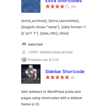
Extra Shortcodes
total
(10
)
de
valoraciones
[extra_archives], [extra_taxonomies],
[bloginfo show="name"], [date format="l
jS \of F Y"], [date_i18n], [time]
webvitalii
1.000+ instalaciones activas
Probado con 6.2.10
Sidebar Shortcode
total
(3
)
de
valoraciones
Add sidebars to WordPress posts and
pages using shortcodes with a sidebar
Name or ID.