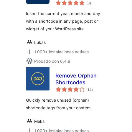
total
(3
)
de
valoraciones
Insert the current year, month and day
with a shortcode in any page, post or
widget of your WordPress site.
Lukas
1.000+ instalaciones activas
Probado con 6.4.9
Remove Orphan
Shortcodes
total
(14
)
de
valoraciones
Quickly remove unused (orphan)
shortcode tags from your content.
Meks
1.000+ instalaciones activas