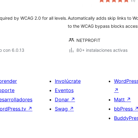
(1
)
de
va
quired by WCAG 2.0 for all levels.
Automatically adds skip links to 
to the WCAG bypass blocks accessib
NETPROFIT
o con 6.0.13
80+ instalaciones activas
prender
Involúcrate
WordPres
oporte
Eventos
↗
esarrolladores
Donar
↗
Matt
↗
ordPress.tv
↗
Swag
↗
bbPress
BuddyPre