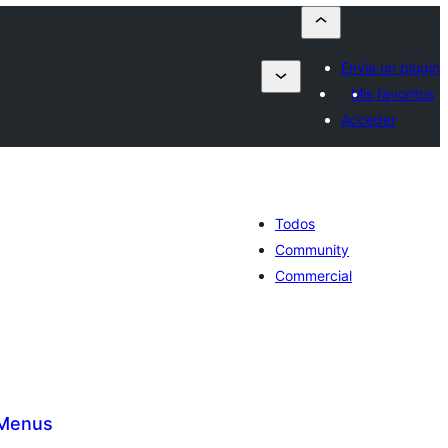
Envía un plugin
Mis favoritos
Acceder
Todos
Community
Commercial
 Menus
tal