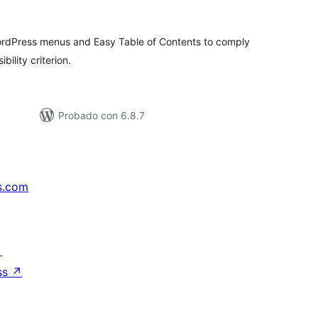
loraciones
WordPress menus and Easy Table of Contents to comply
ility criterion.
Probado con 6.8.7
s.com
↗
ss
↗