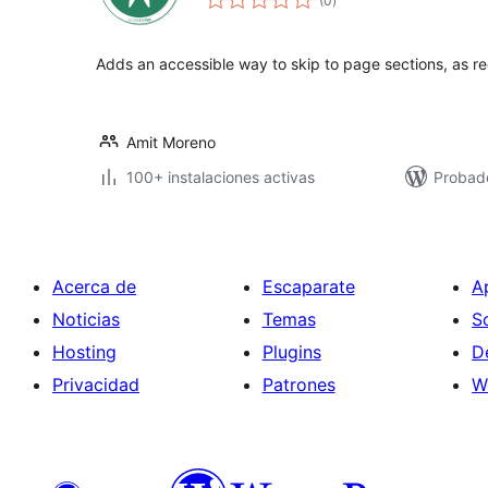
(0
)
de
valoraciones
Adds an accessible way to skip to page sections, as re
Amit Moreno
100+ instalaciones activas
Probad
Acerca de
Escaparate
A
Noticias
Temas
S
Hosting
Plugins
D
Privacidad
Patrones
W