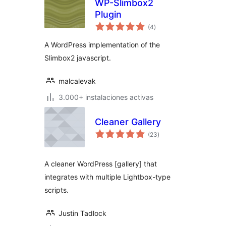
WP-Slimbox2
Plugin
total
(4
)
de
valoraciones
A WordPress implementation of the
Slimbox2 javascript.
malcalevak
3.000+ instalaciones activas
Cleaner Gallery
total
(23
)
de
valoraciones
A cleaner WordPress [gallery] that
integrates with multiple Lightbox-type
scripts.
Justin Tadlock