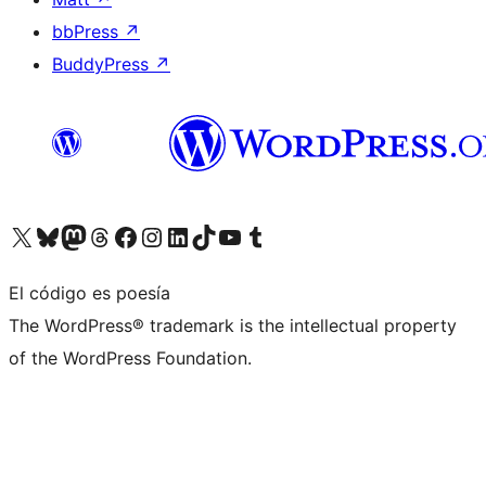
bbPress
↗
BuddyPress
↗
Visita nuestra cuenta de X (anteriormente Twitter)
Visita nuestra cuenta de Bluesky
Visita nuestra cuenta de Mastodon
Visita nuestra cuenta de Threads
Visita nuestra página de Facebook
Visita nuestra cuenta de Instagram
Visita nuestra cuenta de LinkedIn
Visita nuestra cuenta de TikTok
Visita nuestro canal de YouTube
Visita nuestra cuenta de Tumblr
El código es poesía
The WordPress® trademark is the intellectual property
of the WordPress Foundation.