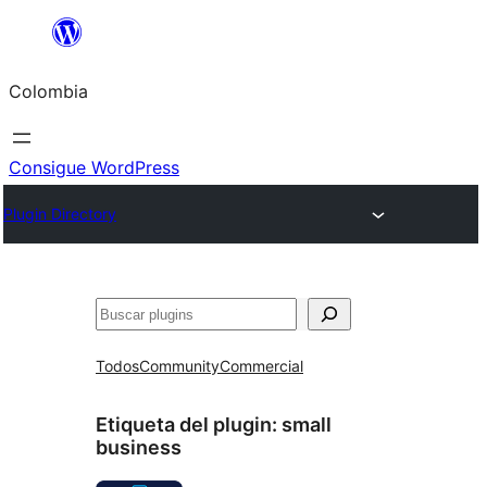
Saltar
al
Colombia
contenido
Consigue WordPress
Plugin Directory
Buscar
Todos
Community
Commercial
Etiqueta del plugin:
small
business