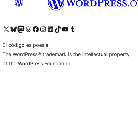
Visita nuestra cuenta de X (anteriormente Twitter)
Visita nuestra cuenta de Bluesky
Visita nuestra cuenta de Mastodon
Visita nuestra cuenta de Threads
Visita nuestra página de Facebook
Visita nuestra cuenta de Instagram
Visita nuestra cuenta de LinkedIn
Visita nuestra cuenta de TikTok
Visita nuestro canal de YouTube
Visita nuestra cuenta de Tumblr
El código es poesía
The WordPress® trademark is the intellectual property
of the WordPress Foundation.