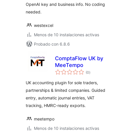
OpenAI key and business info. No coding
needed.
westexcel
Menos de 10 instalaciones activas
Probado con 6.8.6
ComptaFlow UK by
MeeTempo
total
(0
)
de
valoraciones
UK accounting plugin for sole traders,
partnerships & limited companies. Guided
entry, automatic journal entries, VAT
tracking, HMRC-ready exports.
meetempo
Menos de 10 instalaciones activas