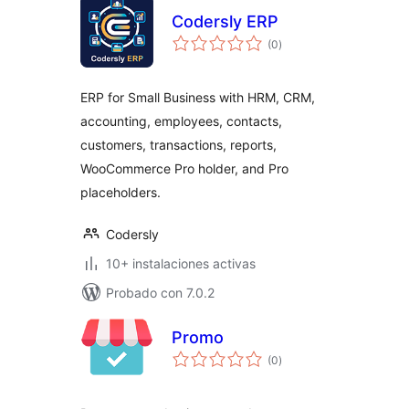
Codersly ERP
total
(0
)
de
valoraciones
ERP for Small Business with HRM, CRM,
accounting, employees, contacts,
customers, transactions, reports,
WooCommerce Pro holder, and Pro
placeholders.
Codersly
10+ instalaciones activas
Probado con 7.0.2
Promo
total
(0
)
de
valoraciones