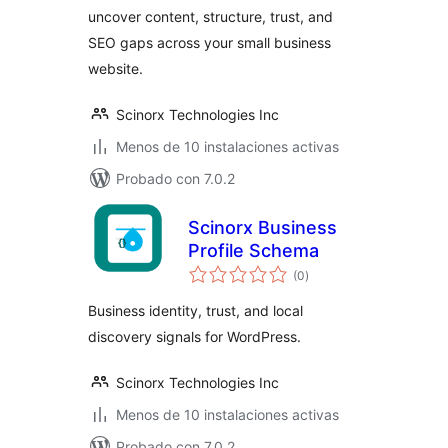
uncover content, structure, trust, and
SEO gaps across your small business
website.
Scinorx Technologies Inc
Menos de 10 instalaciones activas
Probado con 7.0.2
Scinorx Business
Profile Schema
total
(0
)
de
valoraciones
Business identity, trust, and local
discovery signals for WordPress.
Scinorx Technologies Inc
Menos de 10 instalaciones activas
Probado con 7.0.2