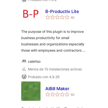
B-Productiv Lite
total
(0
)
de
valoraciones
The purpose of this plugin is to improve
business productivity for small
businesses and organizations especially
those with employees and contractors …
calettso
Menos de 10 instalaciones activas
Probado con 4.9.29
AiBill Maker
total
(0
)
de
valoraciones