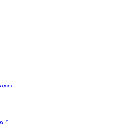
s.com
↗
ss
↗