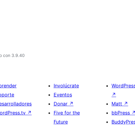
o con 3.9.40
prender
Involúcrate
WordPres
oporte
Eventos
↗
esarrolladores
Donar
↗
Matt
↗
ordPress.tv
↗
Five for the
bbPress
Future
BuddyPre