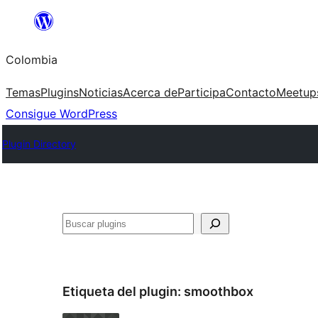
Saltar
al
Colombia
contenido
Temas
Plugins
Noticias
Acerca de
Participa
Contacto
Meetup
Consigue WordPress
Plugin Directory
Buscar
Etiqueta del plugin:
smoothbox