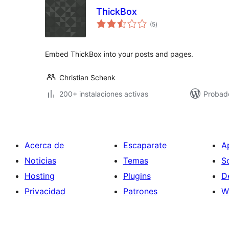
ThickBox
total
(5
)
de
valoraciones
Embed ThickBox into your posts and pages.
Christian Schenk
200+ instalaciones activas
Probad
Acerca de
Escaparate
A
Noticias
Temas
S
Hosting
Plugins
D
Privacidad
Patrones
W