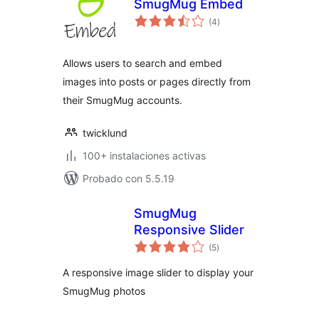
SmugMug Embed
total
(4
)
de
valoraciones
Allows users to search and embed
images into posts or pages directly from
their SmugMug accounts.
twicklund
100+ instalaciones activas
Probado con 5.5.19
SmugMug
Responsive Slider
total
(5
)
de
valoraciones
A responsive image slider to display your
SmugMug photos