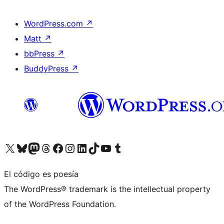
WordPress.com
↗
Matt
↗
bbPress
↗
BuddyPress
↗
Visita nuestra cuenta de X (anteriormente Twitter)
Visita nuestra cuenta de Bluesky
Visita nuestra cuenta de Mastodon
Visita nuestra cuenta de Threads
Visita nuestra página de Facebook
Visita nuestra cuenta de Instagram
Visita nuestra cuenta de LinkedIn
Visita nuestra cuenta de TikTok
Visita nuestro canal de YouTube
Visita nuestra cuenta de Tumblr
El código es poesía
The WordPress® trademark is the intellectual property
of the WordPress Foundation.