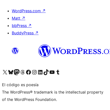
WordPress.com
↗
Matt
↗
bbPress
↗
BuddyPress
↗
Visita nuestra cuenta de X (anteriormente Twitter)
Visita nuestra cuenta de Bluesky
Visita nuestra cuenta de Mastodon
Visita nuestra cuenta de Threads
Visita nuestra página de Facebook
Visita nuestra cuenta de Instagram
Visita nuestra cuenta de LinkedIn
Visita nuestra cuenta de TikTok
Visita nuestro canal de YouTube
Visita nuestra cuenta de Tumblr
El código es poesía
The WordPress® trademark is the intellectual property
of the WordPress Foundation.