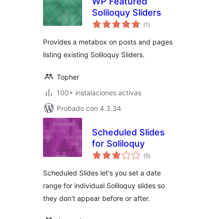
WP Featured
Soliloquy Sliders
total
(1
)
de
valoraciones
Provides a metabox on posts and pages
listing existing Soliloquy Sliders.
Topher
100+ instalaciones activas
Probado con 4.3.34
Scheduled Slides
for Soliloquy
total
(5
)
de
valoraciones
Scheduled Slides let's you set a date
range for individual Soliloquy slides so
they don't appear before or after.