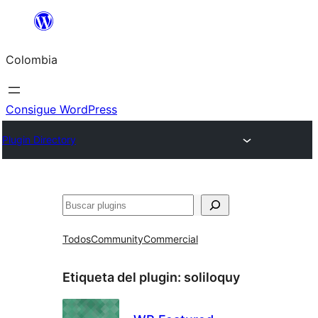
Saltar
al
Colombia
contenido
Consigue WordPress
Plugin Directory
Buscar
Todos
Community
Commercial
Etiqueta del plugin:
soliloquy