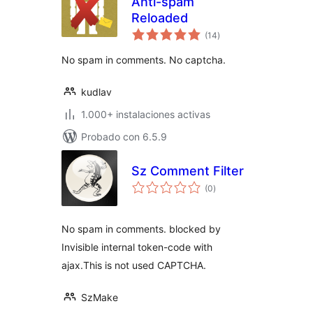
Anti-spam
Reloaded
total
(14
)
de
valoraciones
No spam in comments. No captcha.
kudlav
1.000+ instalaciones activas
Probado con 6.5.9
Sz Comment Filter
total
(0
)
de
valoraciones
No spam in comments. blocked by
Invisible internal token-code with
ajax.This is not used CAPTCHA.
SzMake