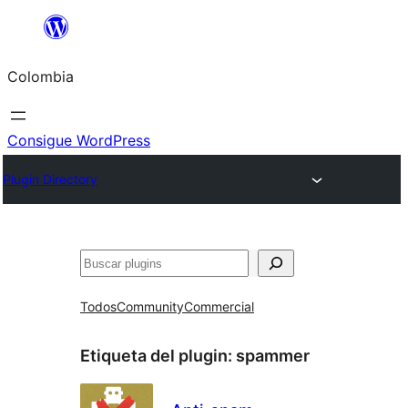
Saltar
al
Colombia
contenido
Consigue WordPress
Plugin Directory
Buscar
Todos
Community
Commercial
Etiqueta del plugin:
spammer