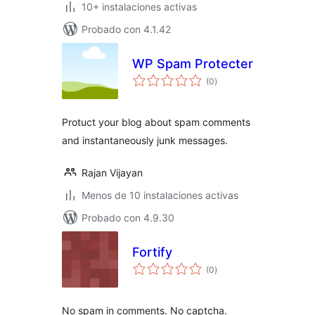
10+ instalaciones activas
Probado con 4.1.42
WP Spam Protecter
total
(0
)
de
valoraciones
Protuct your blog about spam comments
and instantaneously junk messages.
Rajan Vijayan
Menos de 10 instalaciones activas
Probado con 4.9.30
Fortify
total
(0
)
de
valoraciones
No spam in comments. No captcha.