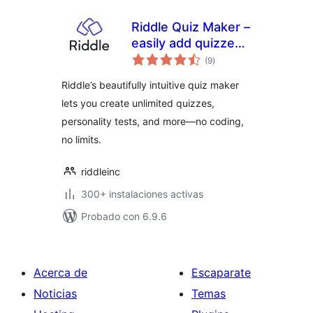
Riddle Quiz Maker –
easily add quizzes
total
with unlimited lead
(9
)
de
valoraciones
generation to your
Riddle’s beautifully intuitive quiz maker
site
lets you create unlimited quizzes,
personality tests, and more—no coding,
no limits.
riddleinc
300+ instalaciones activas
Probado con 6.9.6
Acerca de
Escaparate
Noticias
Temas