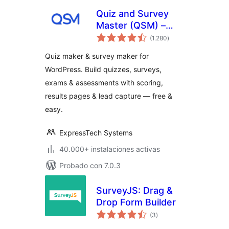
Quiz and Survey
Master (QSM) –
total
Quiz Maker &
(1.280
)
de
valoraciones
Survey Maker
Quiz maker & survey maker for
WordPress. Build quizzes, surveys,
exams & assessments with scoring,
results pages & lead capture — free &
easy.
ExpressTech Systems
40.000+ instalaciones activas
Probado con 7.0.3
SurveyJS: Drag &
Drop Form Builder
total
(3
)
de
valoraciones