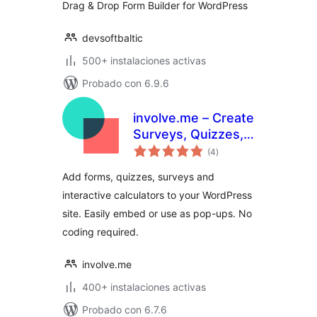
Drag & Drop Form Builder for WordPress
devsoftbaltic
500+ instalaciones activas
Probado con 6.9.6
involve.me – Create
Surveys, Quizzes,
total
Calculators &
(4
)
de
valoraciones
Forms as
Add forms, quizzes, surveys and
Embedded Widgets
interactive calculators to your WordPress
or Pop-ups
site. Easily embed or use as pop-ups. No
coding required.
involve.me
400+ instalaciones activas
Probado con 6.7.6