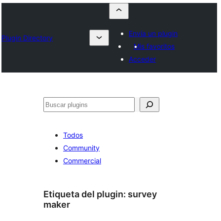
Envía un plugin
Plugin Directory
Mis favoritos
Acceder
Buscar
Todos
Community
Commercial
Etiqueta del plugin:
survey
maker