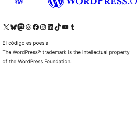
Visita nuestra cuenta de X (anteriormente Twitter)
Visita nuestra cuenta de Bluesky
Visita nuestra cuenta de Mastodon
Visita nuestra cuenta de Threads
Visita nuestra página de Facebook
Visita nuestra cuenta de Instagram
Visita nuestra cuenta de LinkedIn
Visita nuestra cuenta de TikTok
Visita nuestro canal de YouTube
Visita nuestra cuenta de Tumblr
El código es poesía
The WordPress® trademark is the intellectual property
of the WordPress Foundation.