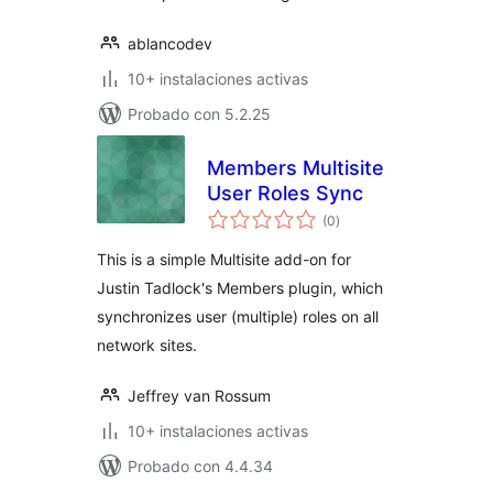
ablancodev
10+ instalaciones activas
Probado con 5.2.25
Members Multisite
User Roles Sync
total
(0
)
de
valoraciones
This is a simple Multisite add-on for
Justin Tadlock's Members plugin, which
synchronizes user (multiple) roles on all
network sites.
Jeffrey van Rossum
10+ instalaciones activas
Probado con 4.4.34