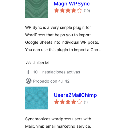
Magn WPSync
total
(10
)
de
valoraciones
WP Sync is a very simple plugin for
WordPress that helps you to import
Google Sheets into individual WP posts.
You can use this plugin to import a Goo …
Julian M.
10+ instalaciones activas
Probado con 4.1.42
Users2MailChimp
total
(1
)
de
valoraciones
Synchronizes wordpress users with
MailChimp email marketing service.