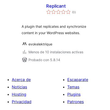
Replicant
total
(0
)
de
valoraciones
A plugin that replicates and synchronize
content in your WordPress websites.
evokelektrique
Menos de 10 instalaciones activas
Probado con 5.8.14
Acerca de
Escaparate
Noticias
Temas
Hosting
Plugins
Privacidad
Patrones