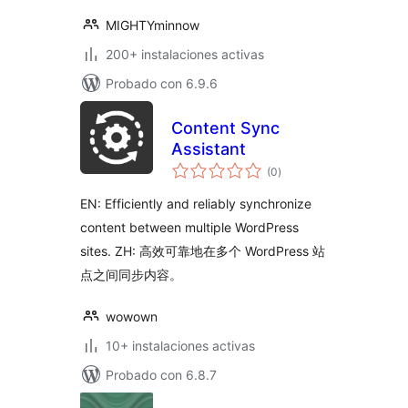
MIGHTYminnow
200+ instalaciones activas
Probado con 6.9.6
Content Sync
Assistant
total
(0
)
de
valoraciones
EN: Efficiently and reliably synchronize
content between multiple WordPress
sites. ZH: 高效可靠地在多个 WordPress 站
点之间同步内容。
wowown
10+ instalaciones activas
Probado con 6.8.7