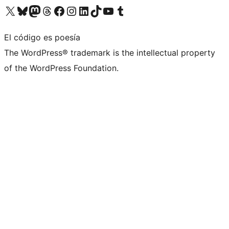
Visita nuestra cuenta de X (anteriormente Twitter)
Visita nuestra cuenta de Bluesky
Visita nuestra cuenta de Mastodon
Visita nuestra cuenta de Threads
Visita nuestra página de Facebook
Visita nuestra cuenta de Instagram
Visita nuestra cuenta de LinkedIn
Visita nuestra cuenta de TikTok
Visita nuestro canal de YouTube
Visita nuestra cuenta de Tumblr
El código es poesía
The WordPress® trademark is the intellectual property
of the WordPress Foundation.