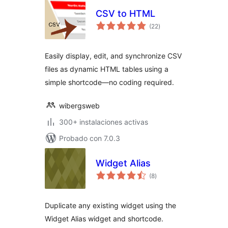
CSV to HTML
total
(22
)
de
valoraciones
Easily display, edit, and synchronize CSV
files as dynamic HTML tables using a
simple shortcode—no coding required.
wibergsweb
300+ instalaciones activas
Probado con 7.0.3
Widget Alias
total
(8
)
de
valoraciones
Duplicate any existing widget using the
Widget Alias widget and shortcode.