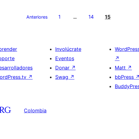
1
14
15
Anteriores
…
prender
Involúcrate
WordPres
oporte
Eventos
↗
esarrolladores
Donar
↗
Matt
↗
ordPress.tv
↗
Swag
↗
bbPress
BuddyPre
Colombia