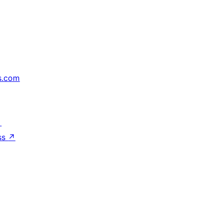
s.com
↗
ss
↗