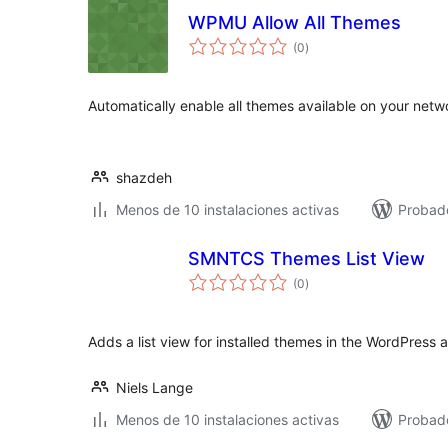
WPMU Allow All Themes
total
(0
)
de
valoraciones
Automatically enable all themes available on your netwo
shazdeh
Menos de 10 instalaciones activas
Probad
SMNTCS Themes List View
total
(0
)
de
valoraciones
Adds a list view for installed themes in the WordPress 
Niels Lange
Menos de 10 instalaciones activas
Probad