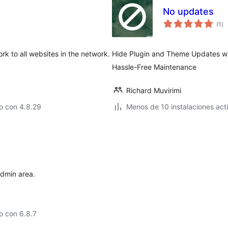
No updates
to
(1
)
de
va
rk to all websites in the network.
Hide Plugin and Theme Updates wi
Hassle-Free Maintenance
Richard Muvirimi
o con 4.8.29
Menos de 10 instalaciones act
admin area.
o con 6.8.7