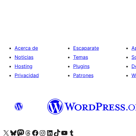
Paginación
de
entradas
Acerca de
Escaparate
A
Noticias
Temas
S
Hosting
Plugins
D
Privacidad
Patrones
W
Visita nuestra cuenta de X (anteriormente Twitter)
Visita nuestra cuenta de Bluesky
Visita nuestra cuenta de Mastodon
Visita nuestra cuenta de Threads
Visita nuestra página de Facebook
Visita nuestra cuenta de Instagram
Visita nuestra cuenta de LinkedIn
Visita nuestra cuenta de TikTok
Visita nuestro canal de YouTube
Visita nuestra cuenta de Tumblr