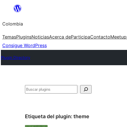
Saltar
al
Colombia
contenido
Temas
Plugins
Noticias
Acerca de
Participa
Contacto
Meetup
Consigue WordPress
Plugin Directory
Buscar
Etiqueta del plugin:
theme