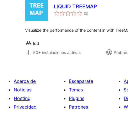
LIQUID TREEMAP
total
(0
)
de
valoraciones
Visualize the performance of the content in with TreeM
lqd
50+ instalaciones activas
Probado
Acerca de
Escaparate
A
Noticias
Temas
S
Hosting
Plugins
D
Privacidad
Patrones
W