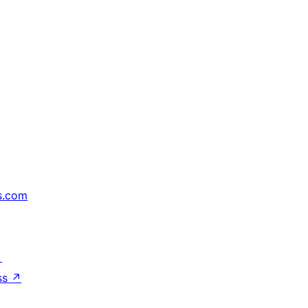
s.com
↗
ss
↗