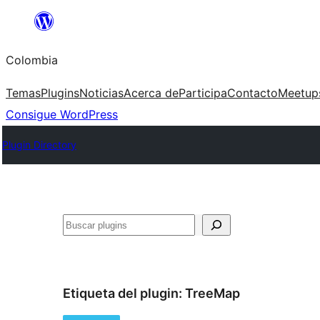
Saltar
al
Colombia
contenido
Temas
Plugins
Noticias
Acerca de
Participa
Contacto
Meetup
Consigue WordPress
Plugin Directory
Buscar
Etiqueta del plugin:
TreeMap