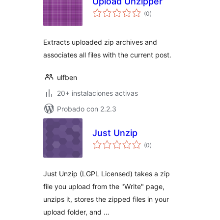
Upload Unzipper
total
(0
)
de
valoraciones
Extracts uploaded zip archives and
associates all files with the current post.
ulfben
20+ instalaciones activas
Probado con 2.2.3
Just Unzip
total
(0
)
de
valoraciones
Just Unzip (LGPL Licensed) takes a zip
file you upload from the "Write" page,
unzips it, stores the zipped files in your
upload folder, and …