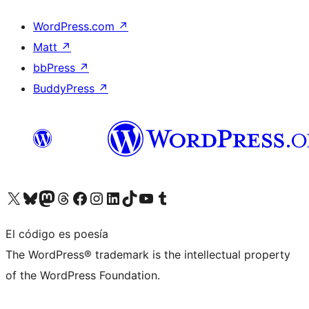
WordPress.com
↗
Matt
↗
bbPress
↗
BuddyPress
↗
Visita nuestra cuenta de X (anteriormente Twitter)
Visita nuestra cuenta de Bluesky
Visita nuestra cuenta de Mastodon
Visita nuestra cuenta de Threads
Visita nuestra página de Facebook
Visita nuestra cuenta de Instagram
Visita nuestra cuenta de LinkedIn
Visita nuestra cuenta de TikTok
Visita nuestro canal de YouTube
Visita nuestra cuenta de Tumblr
El código es poesía
The WordPress® trademark is the intellectual property
of the WordPress Foundation.