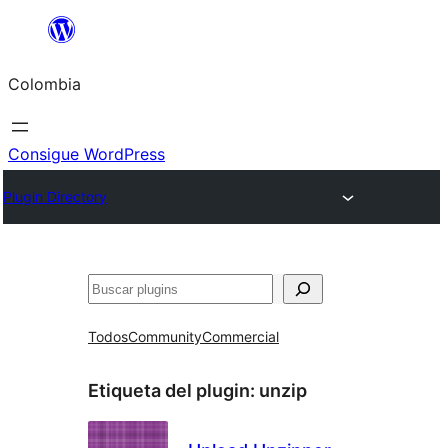
Saltar
al
Colombia
contenido
Consigue WordPress
Plugin Directory
Buscar
Todos
Community
Commercial
Etiqueta del plugin:
unzip