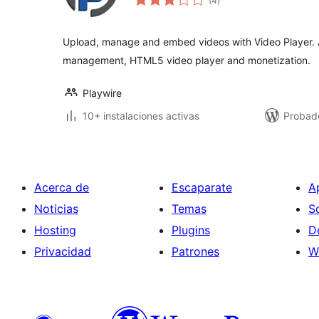
(4
)
de
valoraciones
Upload, manage and embed videos with Video Player. A
management, HTML5 video player and monetization.
Playwire
10+ instalaciones activas
Probad
Acerca de
Escaparate
A
Noticias
Temas
S
Hosting
Plugins
D
Privacidad
Patrones
W