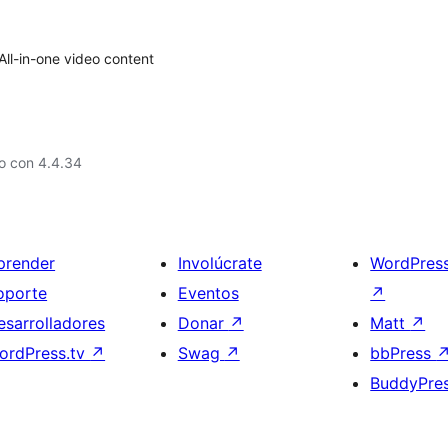
ll-in-one video content
o con 4.4.34
prender
Involúcrate
WordPres
oporte
Eventos
↗
esarrolladores
Donar
↗
Matt
↗
ordPress.tv
↗
Swag
↗
bbPress
BuddyPre