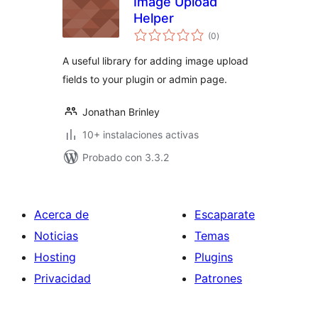
Image Upload
Helper
total
(0
)
de
valoraciones
A useful library for adding image upload
fields to your plugin or admin page.
Jonathan Brinley
10+ instalaciones activas
Probado con 3.3.2
Acerca de
Escaparate
Noticias
Temas
Hosting
Plugins
Privacidad
Patrones