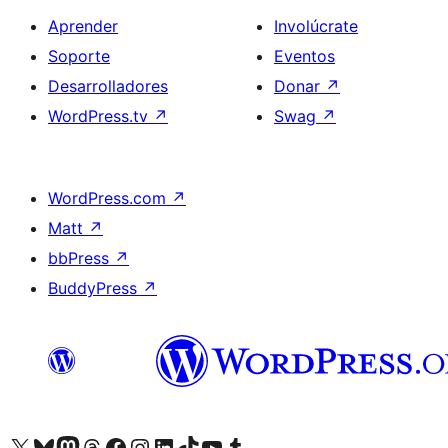
Aprender
Involúcrate
Soporte
Eventos
Desarrolladores
Donar
↗
WordPress.tv
↗
Swag
↗
WordPress.com
↗
Matt
↗
bbPress
↗
BuddyPress
↗
Visita nuestra cuenta de X (anteriormente Twitter)
Visita nuestra cuenta de Bluesky
Visita nuestra cuenta de Mastodon
Visita nuestra cuenta de Threads
Visita nuestra página de Facebook
Visita nuestra cuenta de Instagram
Visita nuestra cuenta de LinkedIn
Visita nuestra cuenta de TikTok
Visita nuestro canal de YouTube
Visita nuestra cuenta de Tumblr