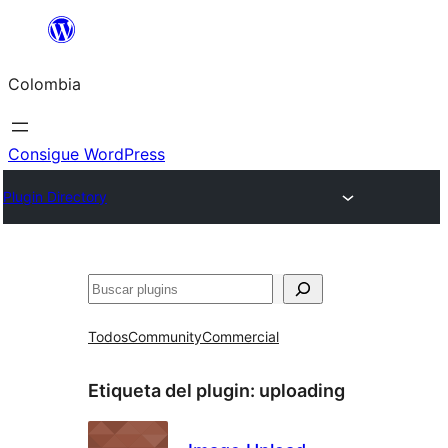
Saltar
al
Colombia
contenido
Consigue WordPress
Plugin Directory
Buscar
Todos
Community
Commercial
Etiqueta del plugin:
uploading