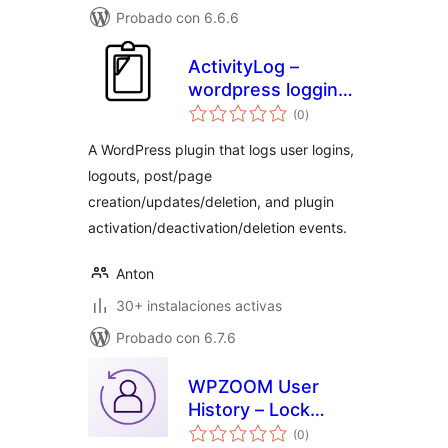
Probado con 6.6.6
ActivityLog –
wordpress logging
total
for actions inside
(0
)
de
valoraciones
admin
A WordPress plugin that logs user logins,
logouts, post/page
creation/updates/deletion, and plugin
activation/deactivation/deletion events.
Anton
30+ instalaciones activas
Probado con 6.7.6
WPZOOM User
History – Lock
total
Users & Change
(0
)
de