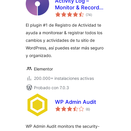
Activity Log –
Monitor & Record
total
User Changes
(74
)
de
valoraciones
El plugin #1 de Registro de Actividad te
ayuda a monitorear & registrar todos los
cambios y actividades de tu sitio de
WordPress, así puedes estar más seguro
y organizado.
Elementor
200.000+ instalaciones activas
Probado con 7.0.3
WP Admin Audit
total
(6
)
de
valoraciones
WP Admin Audit monitors the security-