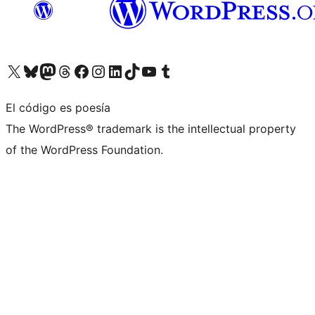
Visita nuestra cuenta de X (anteriormente Twitter)
Visita nuestra cuenta de Bluesky
Visita nuestra cuenta de Mastodon
Visita nuestra cuenta de Threads
Visita nuestra página de Facebook
Visita nuestra cuenta de Instagram
Visita nuestra cuenta de LinkedIn
Visita nuestra cuenta de TikTok
Visita nuestro canal de YouTube
Visita nuestra cuenta de Tumblr
El código es poesía
The WordPress® trademark is the intellectual property
of the WordPress Foundation.