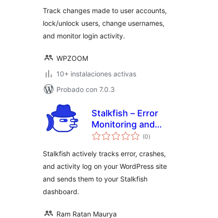
valoraciones
Usernames
Track changes made to user accounts,
lock/unlock users, change usernames,
and monitor login activity.
WPZOOM
10+ instalaciones activas
Probado con 7.0.3
Stalkfish – Error
Monitoring and
total
Activity Log
(0
)
de
valoraciones
Monitoring
Stalkfish actively tracks error, crashes,
and activity log on your WordPress site
and sends them to your Stalkfish
dashboard.
Ram Ratan Maurya