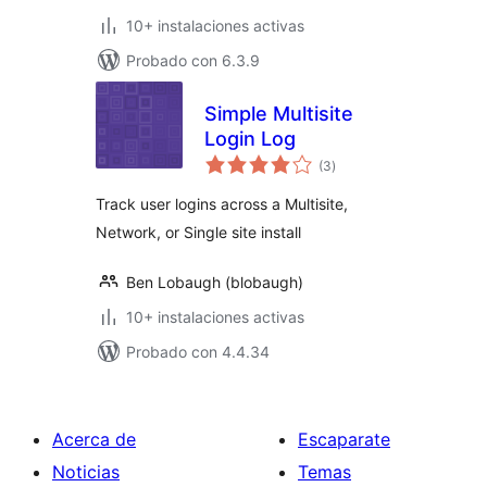
10+ instalaciones activas
Probado con 6.3.9
Simple Multisite
Login Log
total
(3
)
de
valoraciones
Track user logins across a Multisite,
Network, or Single site install
Ben Lobaugh (blobaugh)
10+ instalaciones activas
Probado con 4.4.34
Acerca de
Escaparate
Noticias
Temas