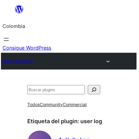
Saltar
al
Colombia
contenido
Consigue WordPress
Plugin Directory
Buscar
Todos
Community
Commercial
Etiqueta del plugin:
user log