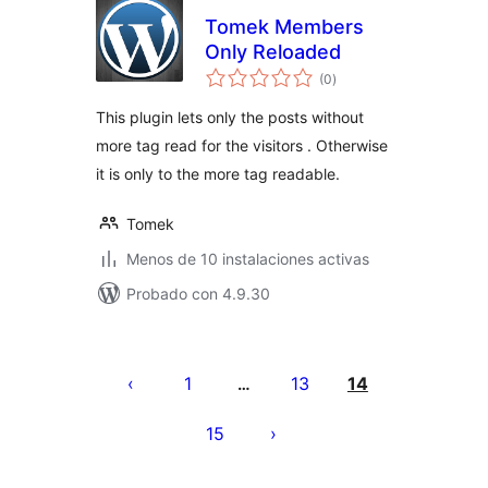
Tomek Members
Only Reloaded
total
(0
)
de
valoraciones
This plugin lets only the posts without
more tag read for the visitors . Otherwise
it is only to the more tag readable.
Tomek
Menos de 10 instalaciones activas
Probado con 4.9.30
Paginación
de
1
13
14
…
entradas
15