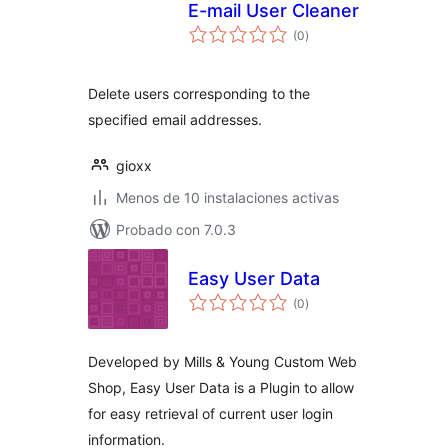
E-mail User Cleaner
total
(0
)
de
valoraciones
Delete users corresponding to the
specified email addresses.
gioxx
Menos de 10 instalaciones activas
Probado con 7.0.3
Easy User Data
total
(0
)
de
valoraciones
Developed by Mills & Young Custom Web
Shop, Easy User Data is a Plugin to allow
for easy retrieval of current user login
information.