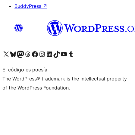
BuddyPress
↗
Visita nuestra cuenta de X (anteriormente Twitter)
Visita nuestra cuenta de Bluesky
Visita nuestra cuenta de Mastodon
Visita nuestra cuenta de Threads
Visita nuestra página de Facebook
Visita nuestra cuenta de Instagram
Visita nuestra cuenta de LinkedIn
Visita nuestra cuenta de TikTok
Visita nuestro canal de YouTube
Visita nuestra cuenta de Tumblr
El código es poesía
The WordPress® trademark is the intellectual property
of the WordPress Foundation.