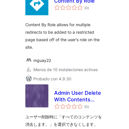
Content By Role
total
(0
)
de
valoraciones
Content By Role allows for multiple
redirects to be added to a restricted
page based off of the user's role on the
site.
mguay22
Menos de 10 instalaciones activas
Probado con 4.9.30
Admin User Delete
With Contents
total
Disabled
(0
)
de
valoraciones
ユーザー削除時に「すべてのコンテンツを
消去します。」を選択できなくします。