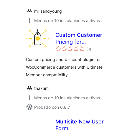
millsandyoung
Menos de 10 instalaciones activas
Custom Customer
Pricing for
total
WooCommerce
(0
)
de
valoraciones
Custom pricing and discount plugin for
WooCommerce customers with Ultimate
Member compatibility.
thaxam
Menos de 10 instalaciones activas
Probado con 6.8.7
Multisite New User
Form