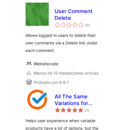
User Comment
Delete
total
(0
)
de
valoraciones
Allows logged-in users to delete their
own comments via a Delete link under
each comment.
Websitecode
Menos de 10 instalaciones activas
Probado con 6.8.7
All The Same
Variations for
total
WooCommerce
(1
)
de
valoraciones
Helps user experience when variable
products have a lot of options, but the