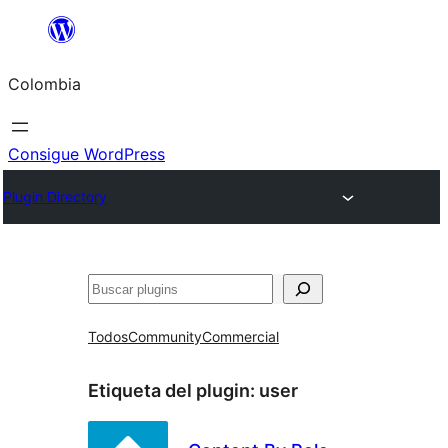
Saltar
al
Colombia
contenido
Consigue WordPress
Plugin Directory
Buscar
Todos
Community
Commercial
Etiqueta del plugin:
user