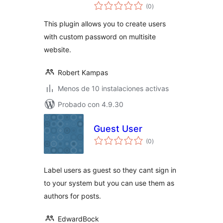
total
(0
)
de
valoraciones
This plugin allows you to create users
with custom password on multisite
website.
Robert Kampas
Menos de 10 instalaciones activas
Probado con 4.9.30
Guest User
total
(0
)
de
valoraciones
Label users as guest so they cant sign in
to your system but you can use them as
authors for posts.
EdwardBock