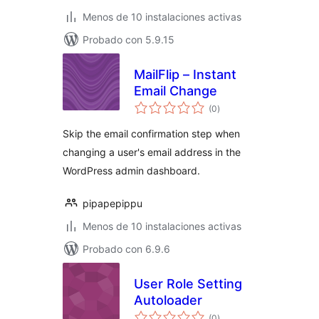
Menos de 10 instalaciones activas
Probado con 5.9.15
MailFlip – Instant
Email Change
total
(0
)
de
valoraciones
Skip the email confirmation step when
changing a user's email address in the
WordPress admin dashboard.
pipapepippu
Menos de 10 instalaciones activas
Probado con 6.9.6
User Role Setting
Autoloader
total
(0
)