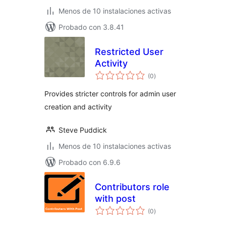
Menos de 10 instalaciones activas
Probado con 3.8.41
Restricted User
Activity
total
(0
)
de
valoraciones
Provides stricter controls for admin user
creation and activity
Steve Puddick
Menos de 10 instalaciones activas
Probado con 6.9.6
Contributors role
with post
total
(0
)
de
valoraciones