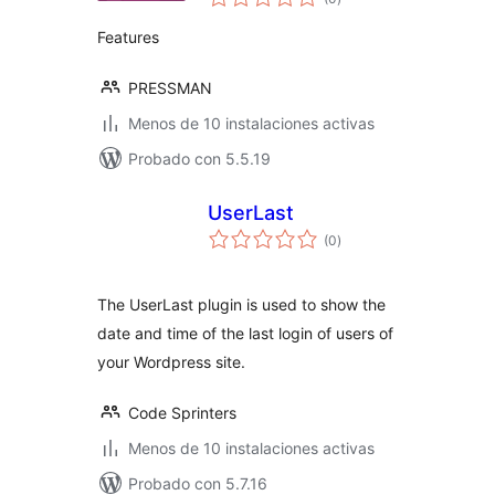
de
valoraciones
Features
PRESSMAN
Menos de 10 instalaciones activas
Probado con 5.5.19
UserLast
total
(0
)
de
valoraciones
The UserLast plugin is used to show the
date and time of the last login of users of
your Wordpress site.
Code Sprinters
Menos de 10 instalaciones activas
Probado con 5.7.16