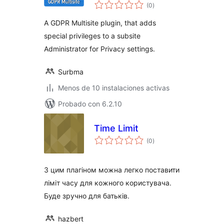
total
(0
)
de
valoraciones
A GDPR Multisite plugin, that adds
special privileges to a subsite
Administrator for Privacy settings.
Surbma
Menos de 10 instalaciones activas
Probado con 6.2.10
Time Limit
total
(0
)
de
valoraciones
З цим плагіном можна легко поставити
ліміт часу для кожного користувача.
Буде зручно для батьків.
hazbert