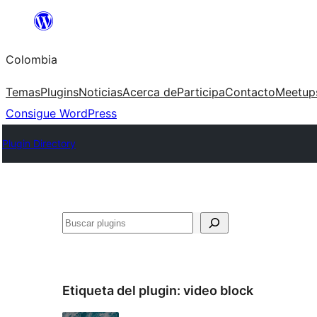
Saltar
al
Colombia
contenido
Temas
Plugins
Noticias
Acerca de
Participa
Contacto
Meetup
Consigue WordPress
Plugin Directory
Buscar
Etiqueta del plugin:
video block