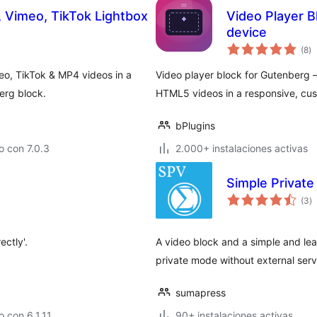
 Vimeo, TikTok Lightbox
Video Player Bl
device
to
(8
)
d
va
o, TikTok & MP4 videos in a
Video player block for Gutenberg 
erg block.
HTML5 videos in a responsive, cus
bPlugins
 con 7.0.3
2.000+ instalaciones activas
Simple Private
to
(3
)
d
va
ctly'.
A video block and a simple and le
private mode without external ser
sumapress
 con 6.1.11
90+ instalaciones activas