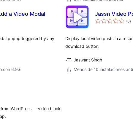
Add a Video Modal
Jassn Video P
to
(0
)
d
va
odal popup triggered by any
Display local video posts in a resp
download button.
Jaswant Singh
o con 6.9.6
Menos de 10 instalaciones act
 from WordPress — video block,
map.