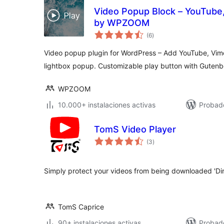
Video Popup Block – YouTube,
by WPZOOM
total
(6
)
de
valoraciones
Video popup plugin for WordPress – Add YouTube, Vime
lightbox popup. Customizable play button with Gutenb
WPZOOM
10.000+ instalaciones activas
Probado
TomS Video Player
total
(3
)
de
valoraciones
Simply protect your videos from being downloaded 'Dire
TomS Caprice
90+ instalaciones activas
Probado