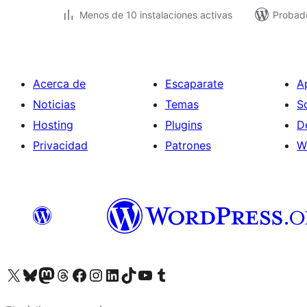
Menos de 10 instalaciones activas
Probado
Acerca de
Escaparate
A
Noticias
Temas
S
Hosting
Plugins
D
Privacidad
Patrones
W
Visita nuestra cuenta de X (anteriormente Twitter)
Visita nuestra cuenta de Bluesky
Visita nuestra cuenta de Mastodon
Visita nuestra cuenta de Threads
Visita nuestra página de Facebook
Visita nuestra cuenta de Instagram
Visita nuestra cuenta de LinkedIn
Visita nuestra cuenta de TikTok
Visita nuestro canal de YouTube
Visita nuestra cuenta de Tumblr