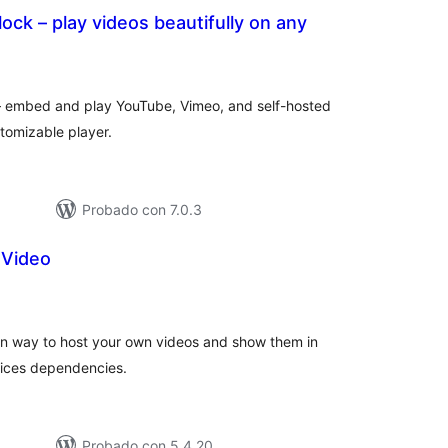
ock – play videos beautifully on any
tal
e
loraciones
– embed and play YouTube, Vimeo, and self-hosted
tomizable player.
Probado con 7.0.3
 Video
tal
e
loraciones
an way to host your own videos and show them in
vices dependencies.
Probado con 5.4.20