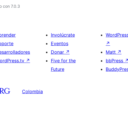
 con 7.0.3
prender
Involúcrate
WordPres
oporte
Eventos
↗
esarrolladores
Donar
↗
Matt
↗
ordPress.tv
↗
Five for the
bbPress
Future
BuddyPre
Colombia