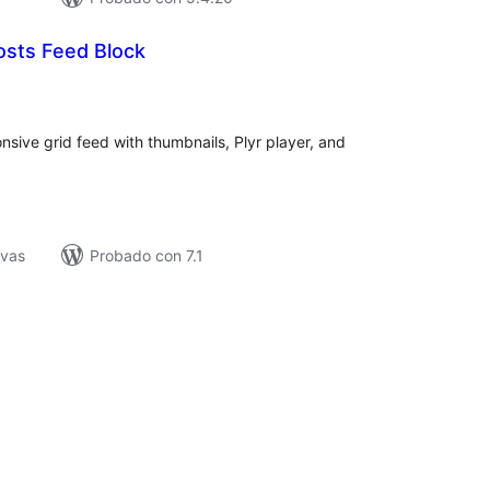
osts Feed Block
tal
e
loraciones
onsive grid feed with thumbnails, Plyr player, and
ivas
Probado con 7.1