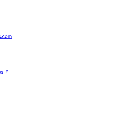
s.com
↗
ss
↗