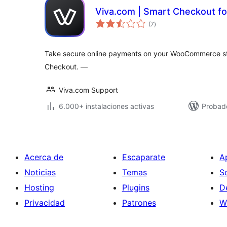
Viva.com | Smart Checkout 
total
(7
)
de
valoraciones
Take secure online payments on your WooCommerce st
Checkout. —
Viva.com Support
6.000+ instalaciones activas
Probado
Acerca de
Escaparate
A
Noticias
Temas
S
Hosting
Plugins
D
Privacidad
Patrones
W