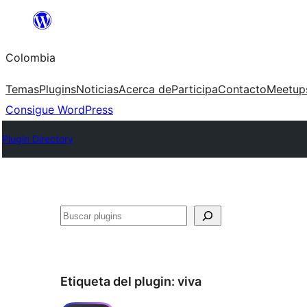
Saltar
al
Colombia
contenido
Temas
Plugins
Noticias
Acerca de
Participa
Contacto
Meetup
Consigue WordPress
Plugin Directory
Buscar
Etiqueta del plugin:
viva