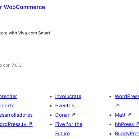
for WooCommerce
ore with Viva.com Smart
 con 7.0.3
prender
Involúcrate
WordPres
oporte
Eventos
↗
esarrolladores
Donar
↗
Matt
↗
ordPress.tv
↗
Five for the
bbPress
Future
BuddyPre