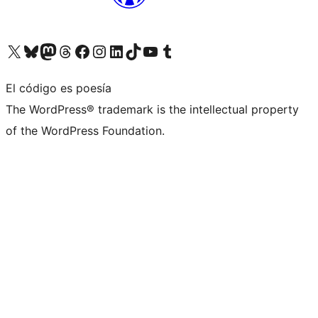
Visita nuestra cuenta de X (anteriormente Twitter)
Visita nuestra cuenta de Bluesky
Visita nuestra cuenta de Mastodon
Visita nuestra cuenta de Threads
Visita nuestra página de Facebook
Visita nuestra cuenta de Instagram
Visita nuestra cuenta de LinkedIn
Visita nuestra cuenta de TikTok
Visita nuestro canal de YouTube
Visita nuestra cuenta de Tumblr
El código es poesía
The WordPress® trademark is the intellectual property
of the WordPress Foundation.