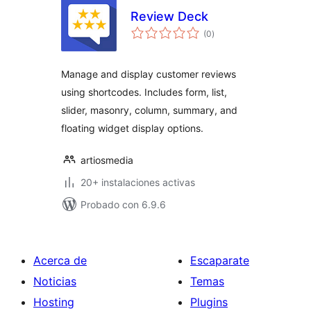
Review Deck
total
(0
)
de
valoraciones
Manage and display customer reviews
using shortcodes. Includes form, list,
slider, masonry, column, summary, and
floating widget display options.
artiosmedia
20+ instalaciones activas
Probado con 6.9.6
Acerca de
Escaparate
Noticias
Temas
Hosting
Plugins