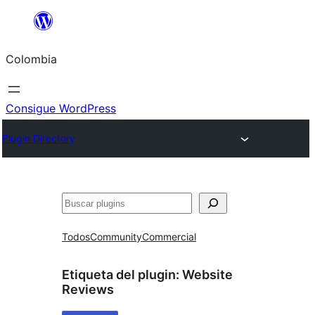
Saltar
al
Colombia
contenido
Consigue WordPress
Plugin Directory
Buscar
Todos
Community
Commercial
Etiqueta del plugin:
Website
Reviews