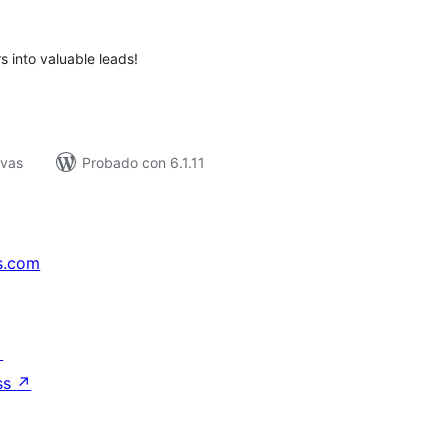
e
loraciones
 into valuable leads!
ivas
Probado con 6.1.11
s.com
↗
ss
↗