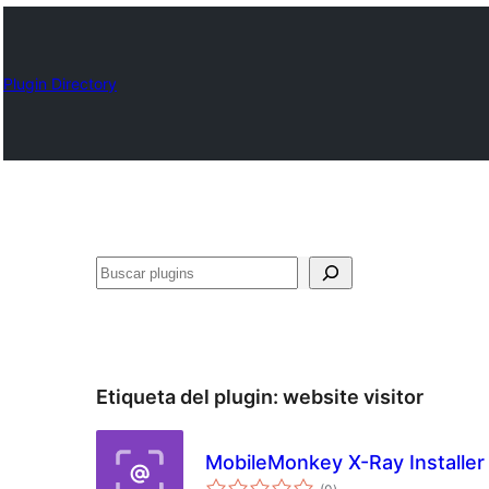
Plugin Directory
Buscar
Etiqueta del plugin:
website visitor
MobileMonkey X-Ray Installer
total