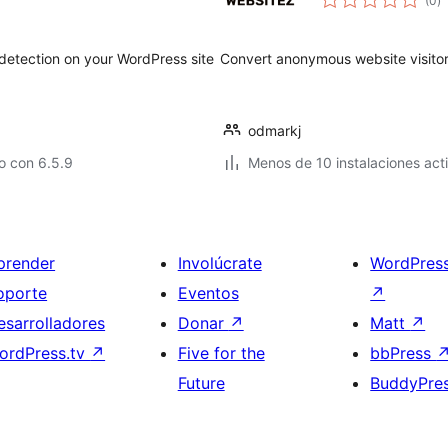
(0
)
d
va
 detection on your WordPress site
Convert anonymous website visitors
odmarkj
o con 6.5.9
Menos de 10 instalaciones act
prender
Involúcrate
WordPres
oporte
Eventos
↗
esarrolladores
Donar
↗
Matt
↗
ordPress.tv
↗
Five for the
bbPress
Future
BuddyPre