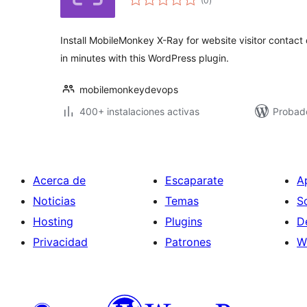
(0
)
de
valoraciones
Install MobileMonkey X-Ray for website visitor contact
in minutes with this WordPress plugin.
mobilemonkeydevops
400+ instalaciones activas
Probad
Acerca de
Escaparate
A
Noticias
Temas
S
Hosting
Plugins
D
Privacidad
Patrones
W