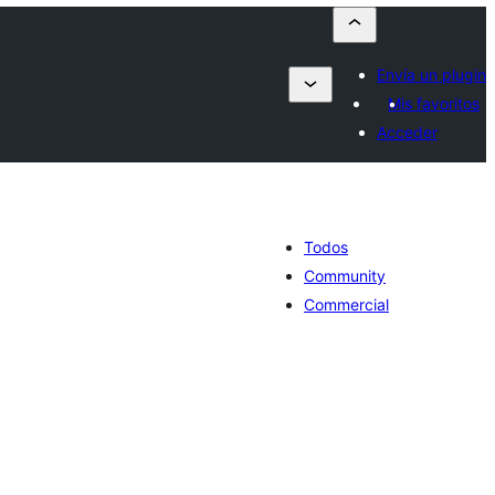
Envía un plugin
Mis favoritos
Acceder
Todos
Community
Commercial
tal