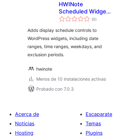
HWINote
Scheduled Widget
total
Display Control
(0
)
de
valoraciones
Adds display schedule controls to
WordPress widgets, including date
ranges, time ranges, weekdays, and
exclusion periods.
hwinote
Menos de 10 instalaciones activas
Probado con 7.0.3
Acerca de
Escaparate
Noticias
Temas
Hosting
Plugins