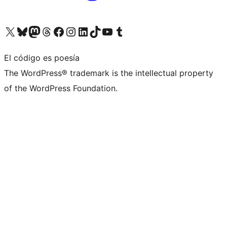
Visita nuestra cuenta de X (anteriormente Twitter)
Visita nuestra cuenta de Bluesky
Visita nuestra cuenta de Mastodon
Visita nuestra cuenta de Threads
Visita nuestra página de Facebook
Visita nuestra cuenta de Instagram
Visita nuestra cuenta de LinkedIn
Visita nuestra cuenta de TikTok
Visita nuestro canal de YouTube
Visita nuestra cuenta de Tumblr
El código es poesía
The WordPress® trademark is the intellectual property
of the WordPress Foundation.