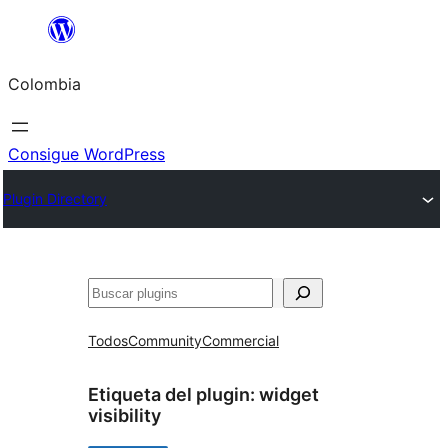
Saltar
al
Colombia
contenido
Consigue WordPress
Plugin Directory
Buscar
Todos
Community
Commercial
Etiqueta del plugin:
widget
visibility