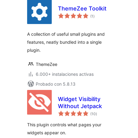
ThemeZee Toolkit
total
(1
)
de
valoraciones
A collection of useful small plugins and
features, neatly bundled into a single
plugin.
ThemeZee
6.000+ instalaciones activas
Probado con 5.8.13
Widget Visibility
Without Jetpack
total
(10
)
de
valoraciones
This plugin controls what pages your
widgets appear on.