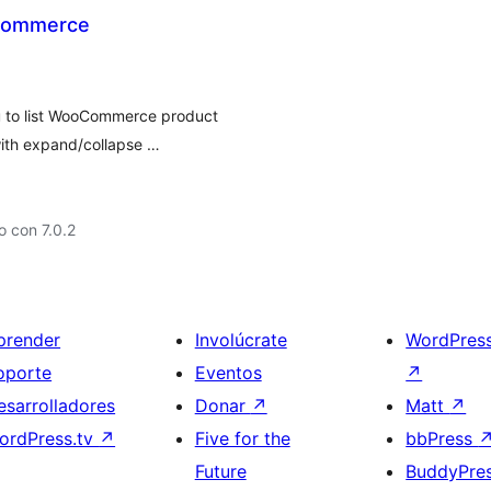
oCommerce
 to list WooCommerce product
with expand/collapse …
 con 7.0.2
prender
Involúcrate
WordPres
oporte
Eventos
↗
esarrolladores
Donar
↗
Matt
↗
ordPress.tv
↗
Five for the
bbPress
Future
BuddyPre