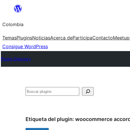
Saltar
al
Colombia
contenido
Temas
Plugins
Noticias
Acerca de
Participa
Contacto
Meetup
Consigue WordPress
Plugin Directory
Buscar
Etiqueta del plugin:
woocommerce accord