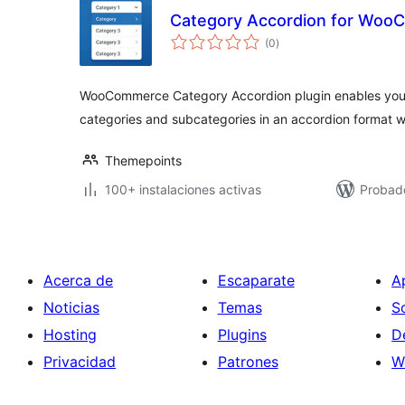
Category Accordion for Wo
total
(0
)
de
valoraciones
WooCommerce Category Accordion plugin enables you
categories and subcategories in an accordion format 
Themepoints
100+ instalaciones activas
Probado
Acerca de
Escaparate
A
Noticias
Temas
S
Hosting
Plugins
D
Privacidad
Patrones
W