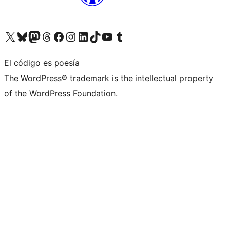
Visita nuestra cuenta de X (anteriormente Twitter)
Visita nuestra cuenta de Bluesky
Visita nuestra cuenta de Mastodon
Visita nuestra cuenta de Threads
Visita nuestra página de Facebook
Visita nuestra cuenta de Instagram
Visita nuestra cuenta de LinkedIn
Visita nuestra cuenta de TikTok
Visita nuestro canal de YouTube
Visita nuestra cuenta de Tumblr
El código es poesía
The WordPress® trademark is the intellectual property
of the WordPress Foundation.