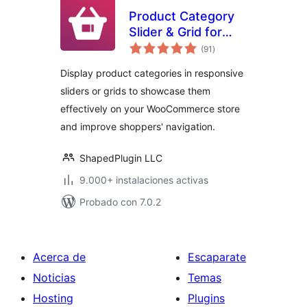
Product Category
Slider & Grid for
total
WooCommerce –
(91
)
de
valoraciones
Reno Product
Display product categories in responsive
Category
sliders or grids to showcase them
effectively on your WooCommerce store
and improve shoppers' navigation.
ShapedPlugin LLC
9.000+ instalaciones activas
Probado con 7.0.2
Acerca de
Escaparate
Noticias
Temas
Hosting
Plugins