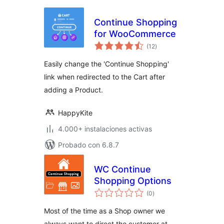
Continue Shopping
for WooCommerce
total
(12
)
de
valoraciones
Easily change the 'Continue Shopping'
link when redirected to the Cart after
adding a Product.
HappyKite
4.000+ instalaciones activas
Probado con 6.8.7
WC Continue
Shopping Options
total
(0
)
de
valoraciones
Most of the time as a Shop owner we
always want to direct the customer at