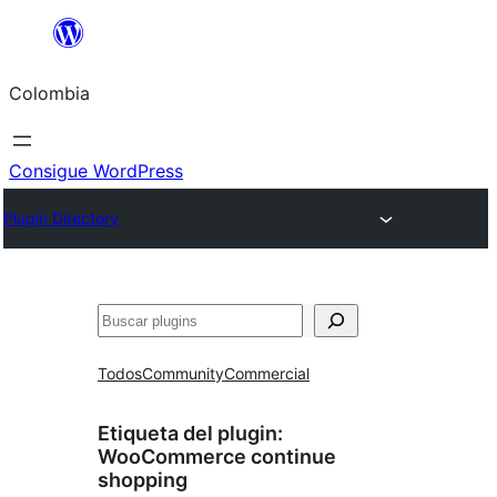
Saltar
al
Colombia
contenido
Consigue WordPress
Plugin Directory
Buscar
Todos
Community
Commercial
Etiqueta del plugin:
WooCommerce continue
shopping