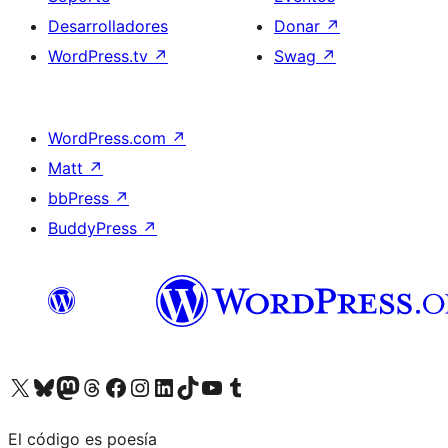
Desarrolladores
Donar
↗
WordPress.tv
↗
Swag
↗
WordPress.com
↗
Matt
↗
bbPress
↗
BuddyPress
↗
Visita nuestra cuenta de X (anteriormente Twitter)
Visita nuestra cuenta de Bluesky
Visita nuestra cuenta de Mastodon
Visita nuestra cuenta de Threads
Visita nuestra página de Facebook
Visita nuestra cuenta de Instagram
Visita nuestra cuenta de LinkedIn
Visita nuestra cuenta de TikTok
Visita nuestro canal de YouTube
Visita nuestra cuenta de Tumblr
El código es poesía