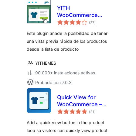
YITH
WooCommerce
total
Quick View
(27
)
de
valoraciones
Este plugin añade la posibilidad de tener
una vista previa rápida de los productos
desde la lista de producto
YITHEMES
90.000+ instalaciones activas
Probado con 7.0.3
Quick View for
WooCommerce –
total
Reno QuickView
(31
)
de
valoraciones
Add a quick view button in the product
loop so visitors can quickly view product