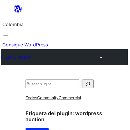
Saltar
al
Colombia
contenido
Consigue WordPress
Plugin Directory
Buscar
Todos
Community
Commercial
Etiqueta del plugin:
wordpress
auction