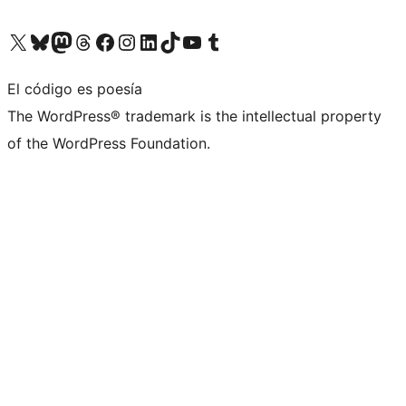
Visita nuestra cuenta de X (anteriormente Twitter)
Visita nuestra cuenta de Bluesky
Visita nuestra cuenta de Mastodon
Visita nuestra cuenta de Threads
Visita nuestra página de Facebook
Visita nuestra cuenta de Instagram
Visita nuestra cuenta de LinkedIn
Visita nuestra cuenta de TikTok
Visita nuestro canal de YouTube
Visita nuestra cuenta de Tumblr
El código es poesía
The WordPress® trademark is the intellectual property
of the WordPress Foundation.