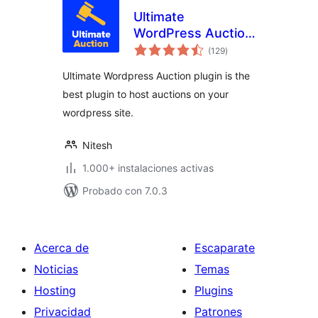
Ultimate
WordPress Auction
total
Plugin
(129
)
de
valoraciones
Ultimate Wordpress Auction plugin is the
best plugin to host auctions on your
wordpress site.
Nitesh
1.000+ instalaciones activas
Probado con 7.0.3
Acerca de
Escaparate
Noticias
Temas
Hosting
Plugins
Privacidad
Patrones