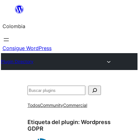
Saltar
al
Colombia
contenido
Consigue WordPress
Plugin Directory
Buscar
Todos
Community
Commercial
Etiqueta del plugin:
Wordpress
GDPR