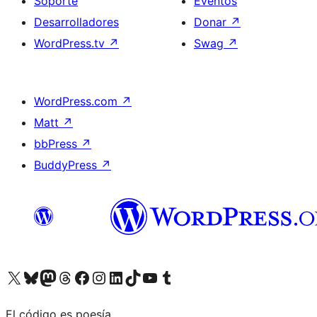
Soporte
Eventos
Desarrolladores
Donar
↗
WordPress.tv
↗
Swag
↗
WordPress.com
↗
Matt
↗
bbPress
↗
BuddyPress
↗
Visita nuestra cuenta de X (anteriormente Twitter)
Visita nuestra cuenta de Bluesky
Visita nuestra cuenta de Mastodon
Visita nuestra cuenta de Threads
Visita nuestra página de Facebook
Visita nuestra cuenta de Instagram
Visita nuestra cuenta de LinkedIn
Visita nuestra cuenta de TikTok
Visita nuestro canal de YouTube
Visita nuestra cuenta de Tumblr
El código es poesía