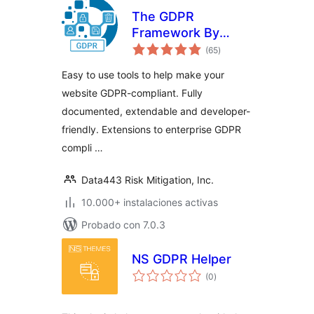
The GDPR
Framework By
total
Data443
(65
)
de
valoraciones
Easy to use tools to help make your
website GDPR-compliant. Fully
documented, extendable and developer-
friendly. Extensions to enterprise GDPR
compli …
Data443 Risk Mitigation, Inc.
10.000+ instalaciones activas
Probado con 7.0.3
NS GDPR Helper
total
(0
)
de
valoraciones