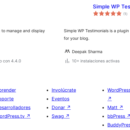
Simple WP Tes
to
(1
)
de
va
ou to manage and display
Simple WP Testimonials is a plugin
for your blog.
Deepak Sharma
o con 4.4.0
10+ instalaciones activas
prender
Involúcrate
WordPres
oporte
Eventos
↗
esarrolladores
Donar
↗
Matt
↗
ordPress.tv
↗
Swag
↗
bbPress
BuddyPre