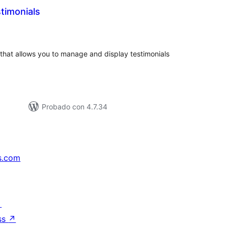
timonials
tal
loraciones
 that allows you to manage and display testimonials
Probado con 4.7.34
s.com
↗
ss
↗