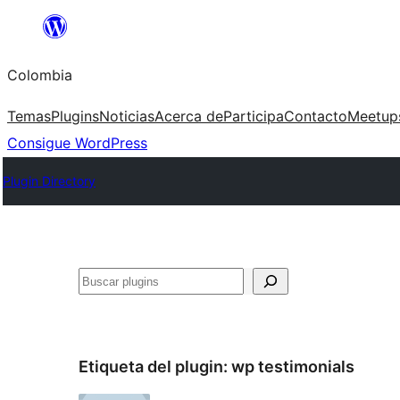
Saltar
al
Colombia
contenido
Temas
Plugins
Noticias
Acerca de
Participa
Contacto
Meetup
Consigue WordPress
Plugin Directory
Buscar
Etiqueta del plugin:
wp testimonials