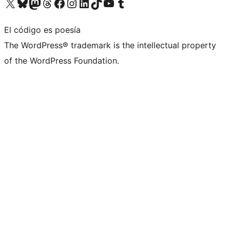
Visita nuestra cuenta de X (anteriormente Twitter)
Visita nuestra cuenta de Bluesky
Visita nuestra cuenta de Mastodon
Visita nuestra cuenta de Threads
Visita nuestra página de Facebook
Visita nuestra cuenta de Instagram
Visita nuestra cuenta de LinkedIn
Visita nuestra cuenta de TikTok
Visita nuestro canal de YouTube
Visita nuestra cuenta de Tumblr
El código es poesía
The WordPress® trademark is the intellectual property
of the WordPress Foundation.