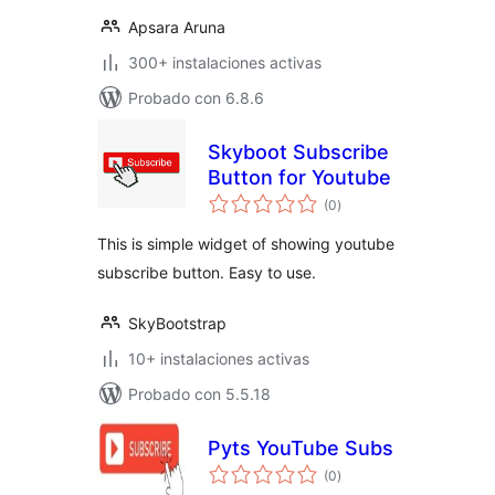
Apsara Aruna
300+ instalaciones activas
Probado con 6.8.6
Skyboot Subscribe
Button for Youtube
total
(0
)
de
valoraciones
This is simple widget of showing youtube
subscribe button. Easy to use.
SkyBootstrap
10+ instalaciones activas
Probado con 5.5.18
Pyts YouTube Subs
total
(0
)
de
valoraciones