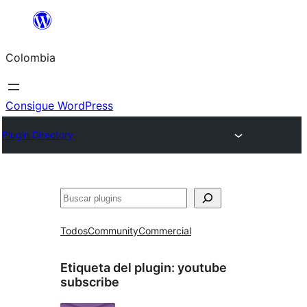
Saltar
al
Colombia
contenido
Consigue WordPress
Plugin Directory
Buscar
Todos
Community
Commercial
Etiqueta del plugin:
youtube
subscribe