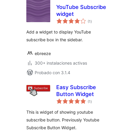
YouTube Subscribe
widget
total
(1
)
de
valoraciones
Add a widget to display YouTube
subscribe box in the sidebar.
ebreeze
300+ instalaciones activas
Probado con 3.1.4
Easy Subscribe
Button Widget
total
(1
)
de
valoraciones
This is widget of showing youtube
subscribe button. Previously Youtube
Subscribe Button Widget.