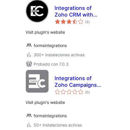
Integrations of
Zoho CRM with
total
Elementor form
(3
)
de
valoraciones
Visit plugin's website
formsintegrations
300+ instalaciones activas
Probado con 7.0.3
Integrations of
Zoho Campaigns
total
with Elementor
(0
)
de
valoraciones
form
Visit plugin's website
formsintegrations
50+ instalaciones activas