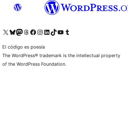
Visita nuestra cuenta de X (anteriormente Twitter)
Visita nuestra cuenta de Bluesky
Visita nuestra cuenta de Mastodon
Visita nuestra cuenta de Threads
Visita nuestra página de Facebook
Visita nuestra cuenta de Instagram
Visita nuestra cuenta de LinkedIn
Visita nuestra cuenta de TikTok
Visita nuestro canal de YouTube
Visita nuestra cuenta de Tumblr
El código es poesía
The WordPress® trademark is the intellectual property
of the WordPress Foundation.