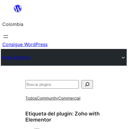
Saltar
al
Colombia
contenido
Consigue WordPress
Plugin Directory
Buscar
Todos
Community
Commercial
Etiqueta del plugin:
Zoho with
Elementor