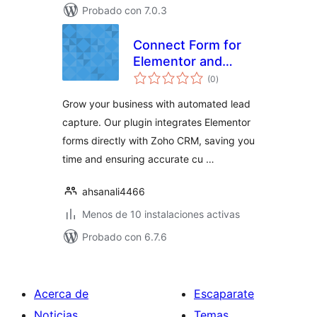
Probado con 7.0.3
Connect Form for
Elementor and
total
Zoho CRM
(0
)
de
valoraciones
Grow your business with automated lead
capture. Our plugin integrates Elementor
forms directly with Zoho CRM, saving you
time and ensuring accurate cu …
ahsanali4466
Menos de 10 instalaciones activas
Probado con 6.7.6
Acerca de
Escaparate
Noticias
Temas