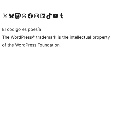
Visita nuestra cuenta de X (anteriormente Twitter)
Visita nuestra cuenta de Bluesky
Visita nuestra cuenta de Mastodon
Visita nuestra cuenta de Threads
Visita nuestra página de Facebook
Visita nuestra cuenta de Instagram
Visita nuestra cuenta de LinkedIn
Visita nuestra cuenta de TikTok
Visita nuestro canal de YouTube
Visita nuestra cuenta de Tumblr
El código es poesía
The WordPress® trademark is the intellectual property
of the WordPress Foundation.