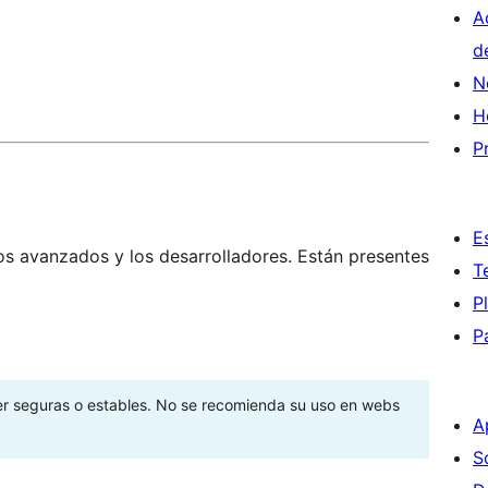
A
d
N
H
P
E
os avanzados y los desarrolladores. Están presentes
T
P
P
ser seguras o estables. No se recomienda su uso en webs
A
S