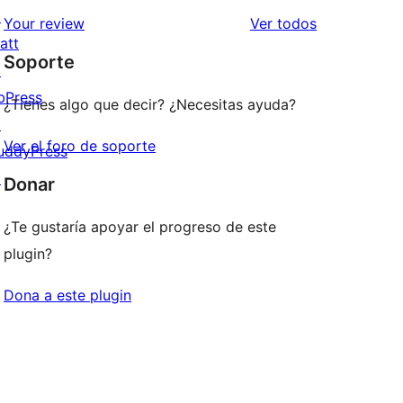
↗
estrellas
de
los
Your review
Ver todos
att
1
comentarios
Soporte
↗
estrellas
bPress
¿Tienes algo que decir? ¿Necesitas ayuda?
↗
Ver el foro de soporte
uddyPress
↗
Donar
¿Te gustaría apoyar el progreso de este
plugin?
Dona a este plugin