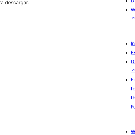
D
ra descargar.
W
I
E
D
F
f
t
F
W