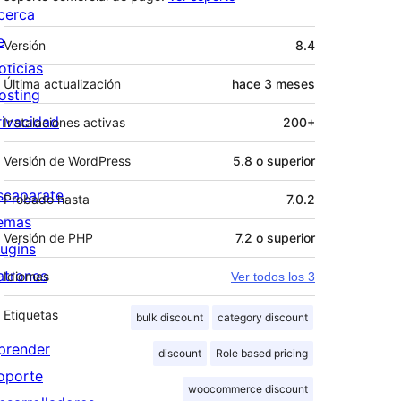
cerca
Meta
e
Versión
8.4
oticias
Última actualización
hace
3 meses
osting
rivacidad
Instalaciones activas
200+
Versión de WordPress
5.8 o superior
scaparate
Probado hasta
7.0.2
emas
Versión de PHP
7.2 o superior
lugins
atrones
Idiomas
Ver todos los 3
Etiquetas
bulk discount
category discount
prender
discount
Role based pricing
oporte
woocommerce discount