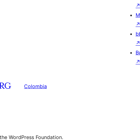
M
b
B
Colombia
 the WordPress Foundation.