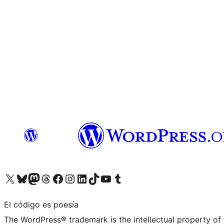
Visita nuestra cuenta de X (anteriormente Twitter)
Visita nuestra cuenta de Bluesky
Visita nuestra cuenta de Mastodon
Visita nuestra cuenta de Threads
Visita nuestra página de Facebook
Visita nuestra cuenta de Instagram
Visita nuestra cuenta de LinkedIn
Visita nuestra cuenta de TikTok
Visita nuestro canal de YouTube
Visita nuestra cuenta de Tumblr
El código es poesía
The WordPress® trademark is the intellectual property of