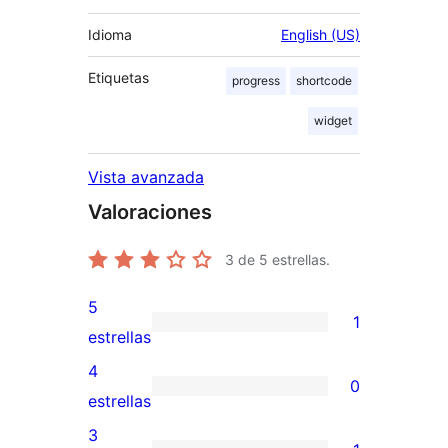
Idioma
English (US)
Etiquetas
progress
shortcode
widget
Vista avanzada
Valoraciones
3
de 5 estrellas.
5
1
1
estrellas
valoración
4
0
de
0
estrellas
5
valoraciones
3