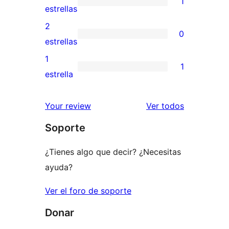
1
estrellas
de
1
estrellas
4
valoración
2
0
estrellas
de
0
estrellas
3
valoraciones
1
1
estrellas
de
1
estrella
2
valoración
estrellas
de
los
Your review
Ver todos
1
comentario
Soporte
estrellas
¿Tienes algo que decir? ¿Necesitas
ayuda?
Ver el foro de soporte
Donar