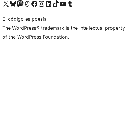
Visita nuestra cuenta de X (anteriormente Twitter)
Visita nuestra cuenta de Bluesky
Visita nuestra cuenta de Mastodon
Visita nuestra cuenta de Threads
Visita nuestra página de Facebook
Visita nuestra cuenta de Instagram
Visita nuestra cuenta de LinkedIn
Visita nuestra cuenta de TikTok
Visita nuestro canal de YouTube
Visita nuestra cuenta de Tumblr
El código es poesía
The WordPress® trademark is the intellectual property
of the WordPress Foundation.