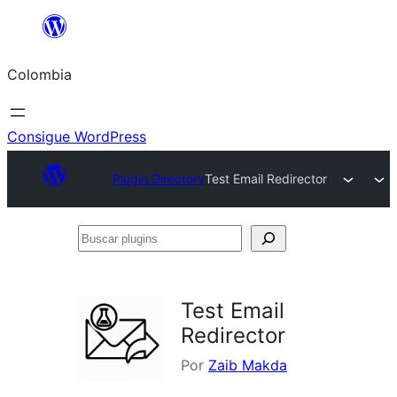
Saltar
al
Colombia
contenido
Consigue WordPress
Plugin Directory
Test Email Redirector
Buscar
plugins
Test Email
Redirector
Por
Zaib Makda