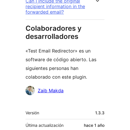
Can I include the original
recipient information in the
forwarded email?
Colaboradores y
desarrolladores
«Test Email Redirector» es un
software de código abierto. Las
siguientes personas han
colaborado con este plugin.
Colaboradores
Zaib Makda
Meta
Versión
1.3.3
Última actualización
hace
1 año