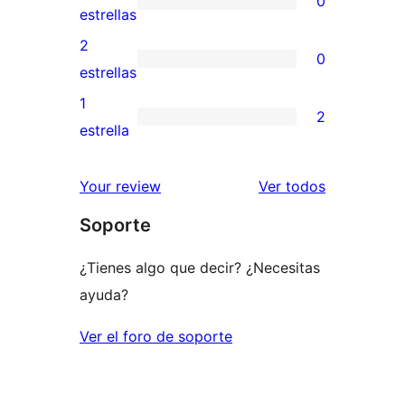
0
estrellas
de
0
estrellas
4
valoraciones
2
0
estrellas
de
0
estrellas
3
valoraciones
1
2
estrellas
de
2
estrella
2
valoraciones
estrellas
de
los
Your review
Ver todos
1
comentario
Soporte
estrellas
¿Tienes algo que decir? ¿Necesitas
ayuda?
Ver el foro de soporte