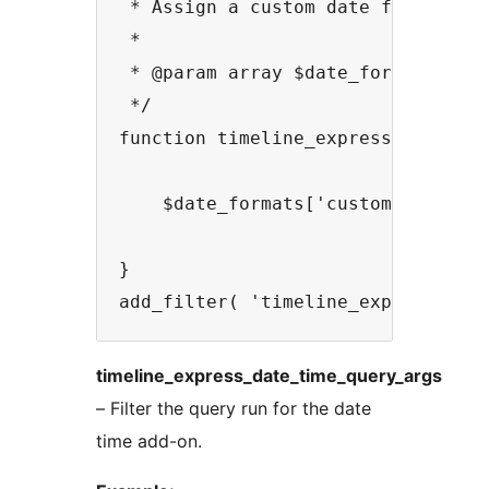
 * Assign a custom date format to 
 *

 * @param array $date_formats The 
 */

function timeline_express_demo_cus
    $date_formats['custom'] = 'Y-m
}

timeline_express_date_time_query_args
– Filter the query run for the date
time add-on.