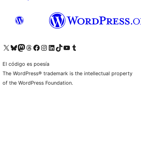
Visita nuestra cuenta de X (anteriormente Twitter)
Visita nuestra cuenta de Bluesky
Visita nuestra cuenta de Mastodon
Visita nuestra cuenta de Threads
Visita nuestra página de Facebook
Visita nuestra cuenta de Instagram
Visita nuestra cuenta de LinkedIn
Visita nuestra cuenta de TikTok
Visita nuestro canal de YouTube
Visita nuestra cuenta de Tumblr
El código es poesía
The WordPress® trademark is the intellectual property
of the WordPress Foundation.