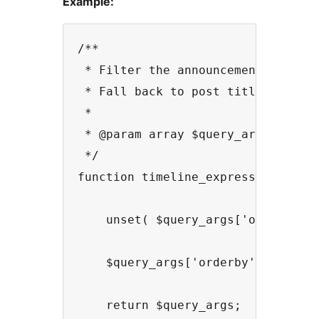
Example:
/**

 * Filter the announcement date ti
 * Fall back to post titles instea
 *

 * @param array $query_args The or
 */

function timeline_express_demo_fil
    unset( $query_args['orderby'] 
    $query_args['orderby'] = 'meta
    return $query_args;
