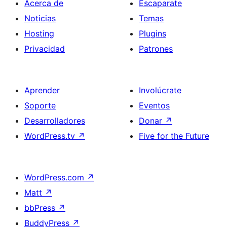
Acerca de
Escaparate
Noticias
Temas
Hosting
Plugins
Privacidad
Patrones
Aprender
Involúcrate
Soporte
Eventos
Desarrolladores
Donar
↗
WordPress.tv
↗
Five for the Future
WordPress.com
↗
Matt
↗
bbPress
↗
BuddyPress
↗