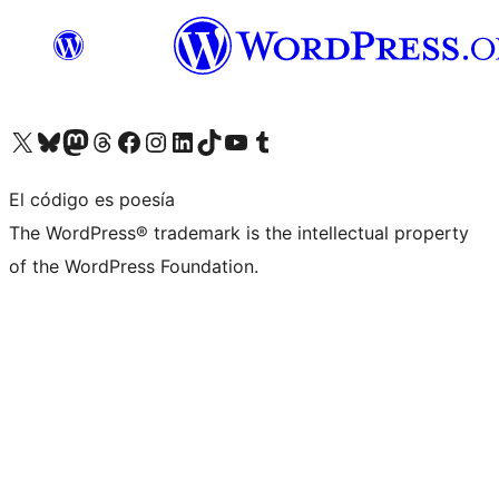
Visita nuestra cuenta de X (anteriormente Twitter)
Visita nuestra cuenta de Bluesky
Visita nuestra cuenta de Mastodon
Visita nuestra cuenta de Threads
Visita nuestra página de Facebook
Visita nuestra cuenta de Instagram
Visita nuestra cuenta de LinkedIn
Visita nuestra cuenta de TikTok
Visita nuestro canal de YouTube
Visita nuestra cuenta de Tumblr
El código es poesía
The WordPress® trademark is the intellectual property
of the WordPress Foundation.