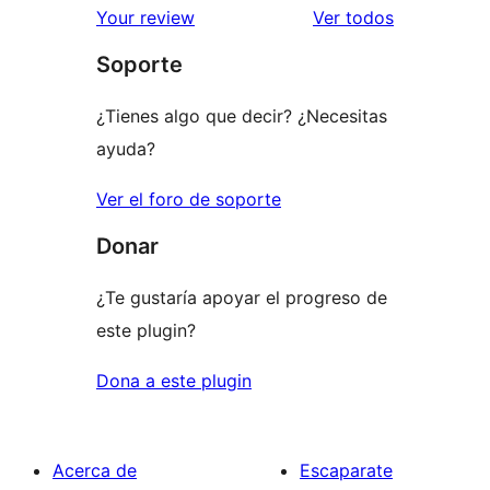
estrellas
de
los
Your review
Ver todos
1
comentario
Soporte
estrellas
¿Tienes algo que decir? ¿Necesitas
ayuda?
Ver el foro de soporte
Donar
¿Te gustaría apoyar el progreso de
este plugin?
Dona a este plugin
Acerca de
Escaparate