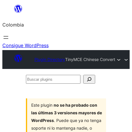
Saltar
al
Colombia
contenido
Consigue WordPress
Plugin Directory
TinyMCE Chinese Convert
Buscar
plugins
Este plugin
no se ha probado con
las últimas 3 versiones mayores de
WordPress
. Puede que ya no tenga
soporte ni lo mantenga nadie, o