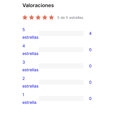
Valoraciones
5
de 5 estrellas.
5
4
4
estrellas
valoraciones
4
0
de
0
estrellas
5
valoraciones
3
0
estrellas
de
0
estrellas
4
valoraciones
2
0
estrellas
de
0
estrellas
3
valoraciones
1
0
estrellas
de
0
estrella
2
valoraciones