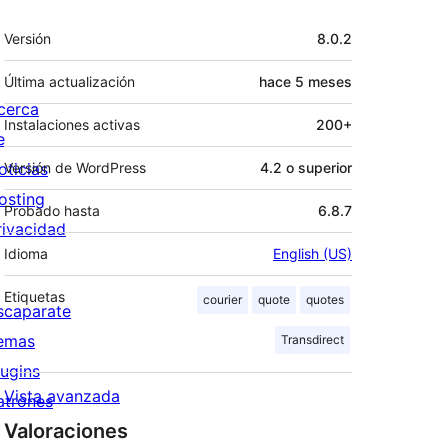
Meta
Versión
8.0.2
Última actualización
hace
5 meses
cerca
Instalaciones activas
200+
e
oticias
Versión de WordPress
4.2 o superior
osting
Probado hasta
6.8.7
rivacidad
Idioma
English (US)
Etiquetas
courier
quote
quotes
scaparate
emas
Transdirect
lugins
Vista avanzada
atrones
Valoraciones