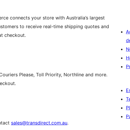
ce connects your store with Australia’s largest
customers to receive real-time shipping quotes and
A
at checkout.
d
N
H
P
Couriers Please, Toll Priority, Northline and more.
heckout.
E
T
P
P
ntact
sales@transdirect.com.au
.