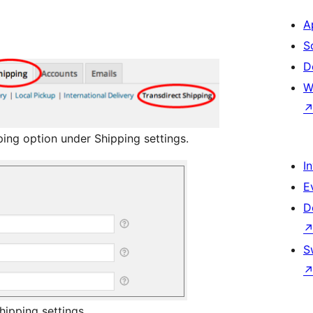
A
S
D
W
ing option under Shipping settings.
I
E
D
S
ipping settings.