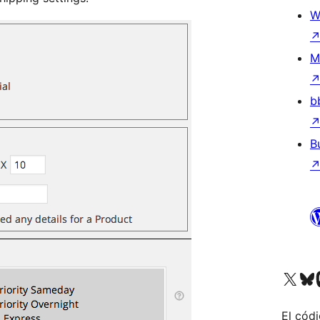
W
M
b
B
Visita nuestra cuenta de X (an
Visita nues
Vi
El cód