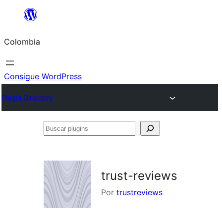
Saltar
al
Colombia
contenido
Consigue WordPress
Plugin Directory
Buscar
plugins
trust-reviews
Por
trustreviews