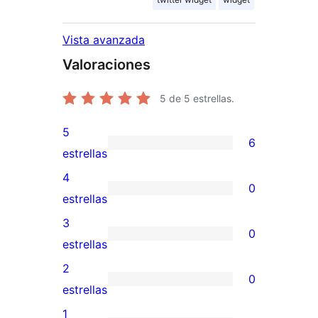
Vista avanzada
Valoraciones
5
de 5 estrellas.
5
6
6
estrellas
valoraciones
4
0
de
0
estrellas
5
valoraciones
3
0
estrellas
de
0
estrellas
4
valoraciones
2
0
estrellas
de
0
estrellas
3
valoraciones
1