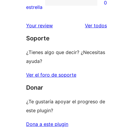
0
estrellas
de
0
estrella
2
valoraciones
estrellas
de
los
Your review
Ver todos
1
comentario
Soporte
estrellas
¿Tienes algo que decir? ¿Necesitas
ayuda?
Ver el foro de soporte
Donar
¿Te gustaría apoyar el progreso de
este plugin?
Dona a este plugin