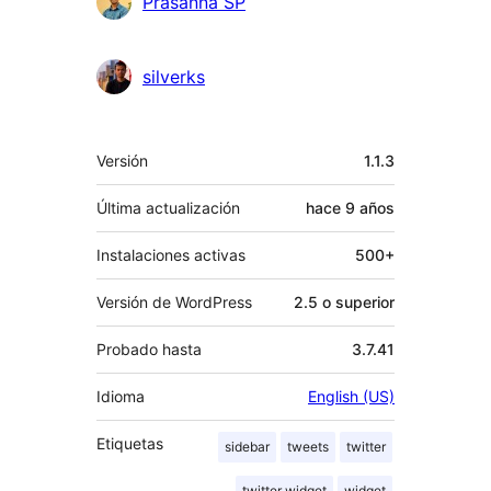
Colaboradores
Prasanna SP
silverks
Meta
Versión
1.1.3
Última actualización
hace
9 años
Instalaciones activas
500+
Versión de WordPress
2.5 o superior
Probado hasta
3.7.41
Idioma
English (US)
Etiquetas
sidebar
tweets
twitter
twitter widget
widget