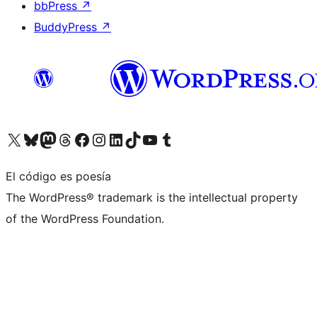
bbPress
↗
BuddyPress
↗
Visita nuestra cuenta de X (anteriormente Twitter)
Visita nuestra cuenta de Bluesky
Visita nuestra cuenta de Mastodon
Visita nuestra cuenta de Threads
Visita nuestra página de Facebook
Visita nuestra cuenta de Instagram
Visita nuestra cuenta de LinkedIn
Visita nuestra cuenta de TikTok
Visita nuestro canal de YouTube
Visita nuestra cuenta de Tumblr
El código es poesía
The WordPress® trademark is the intellectual property
of the WordPress Foundation.