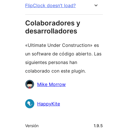
FlipClock doesn’t load?
Colaboradores y
desarrolladores
«Ultimate Under Construction» es
un software de código abierto. Las
siguientes personas han
colaborado con este plugin.
Colaboradores
Mike Morrow
HappyKite
Meta
Versión
1.9.5