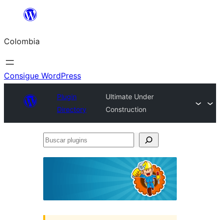
Saltar
al
Colombia
contenido
Consigue WordPress
Plugin
Ultimate Under
Directory
Construction
Buscar
plugins