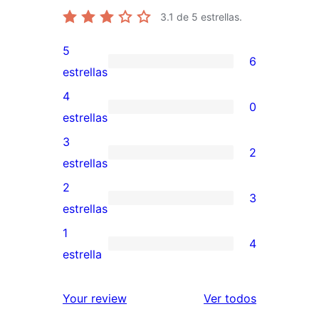
3.1
de 5 estrellas.
5
6
6
estrellas
valoraciones
4
0
de
0
estrellas
5
valoraciones
3
2
estrellas
de
2
estrellas
4
valoraciones
2
3
estrellas
de
3
estrellas
3
valoraciones
1
4
estrellas
de
4
estrella
2
valoraciones
estrellas
de
los
Your review
Ver todos
1