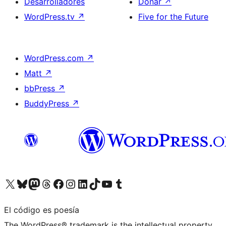
Desarrolladores
Donar
↗
WordPress.tv
↗
Five for the Future
WordPress.com
↗
Matt
↗
bbPress
↗
BuddyPress
↗
Visita nuestra cuenta de X (anteriormente Twitter)
Visita nuestra cuenta de Bluesky
Visita nuestra cuenta de Mastodon
Visita nuestra cuenta de Threads
Visita nuestra página de Facebook
Visita nuestra cuenta de Instagram
Visita nuestra cuenta de LinkedIn
Visita nuestra cuenta de TikTok
Visita nuestro canal de YouTube
Visita nuestra cuenta de Tumblr
El código es poesía
The WordPress® trademark is the intellectual property